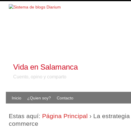
Vida en Salamanca
Cuento, opino y comparto
Inicio
¿Quien soy?
Contacto
Estas aquí:
Página Principal
›
La estrategia 
commerce