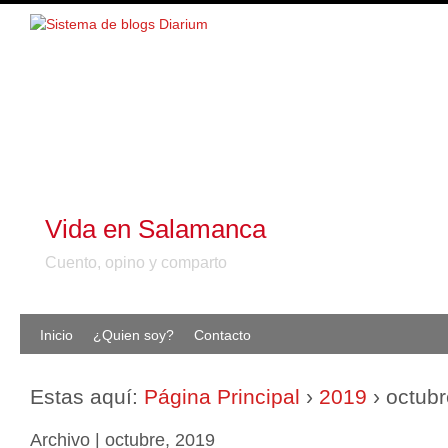
Vida en Salamanca
Cuento, opino y comparto
Inicio
¿Quien soy?
Contacto
Estas aquí:
Página Principal
›
2019
›
octubr
Archivo | octubre, 2019