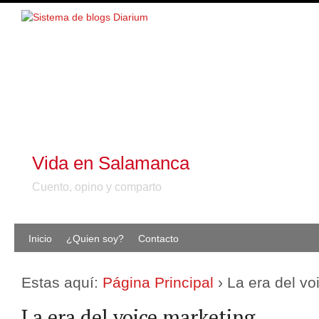
Vida en Salamanca
Cuento, opino y comparto
Inicio
¿Quien soy?
Contacto
Estas aquí:
Página Principal
›
La era del vo
La era del voice marketing