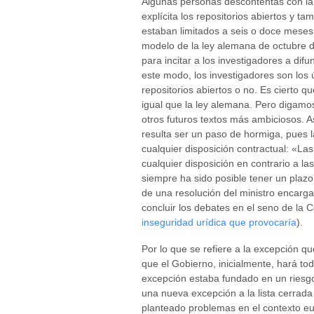
Algunas personas descontentas con la
explícita los repositorios abiertos y ta
estaban limitados a seis o doce meses
modelo de la ley alemana de octubre d
para incitar a los investigadores a di
este modo, los investigadores son los 
repositorios abiertos o no. Es cierto q
igual que la ley alemana. Pero digamo
otros futuros textos más ambiciosos. A
resulta ser un paso de hormiga, pues la 
cualquier disposición contractual: «Las
cualquier disposición en contrario a la
siempre ha sido posible tener un plaz
de una resolución del ministro encargad
concluir los debates en el seno de la
inseguridad urídica que provocaría
).
Por lo que se refiere a la excepción q
que el Gobierno, inicialmente, hará tod
excepción estaba fundado en un riesgo
una nueva excepción a la lista cerrada
planteado problemas en el contexto eu