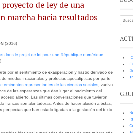
l proyecto de ley de una
¿En marcha hacia resultados
ACT
ÓN
(2016)
s dans le projet de loi pour une République numérique :
¡C
)
E
D
arte por el sentimiento de exasperación y hastío derivado de
Tr
s de miedos irracionales y profecías apocalípticas por parte
e eminentes representantes de las ciencias sociales
, vuelvo
ance de las esperanzas que dan lugar al nacimiento del
GRU
 acceso abierto. Las últimas conversaciones que tuvieron
do francés son alentadoras. Antes de hacer alusión a éstas,
s peripecias que han estado ligadas a la gestación del texto
N
R
C
A