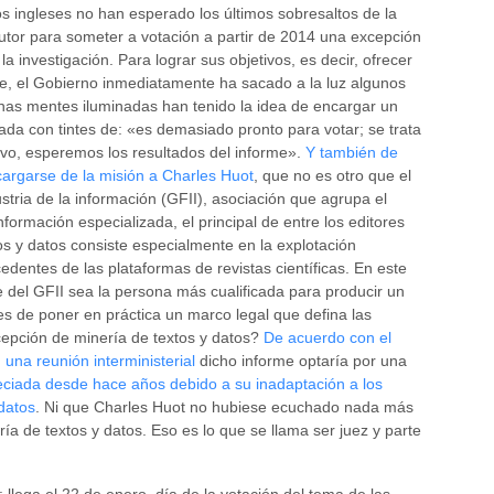
s ingleses no han esperado los últimos sobresaltos de la
tor para someter a votación a partir de 2014 una excepción
a investigación. Para lograr sus objetivos, es decir, ofrecer
se, el Gobierno inmediatamente ha sacado a la luz algunos
nas mentes iluminadas han tenido la idea de encargar un
ada con tintes de: «es demasiado pronto para votar; se trata
o, esperemos los resultados del informe».
Y también de
argarse de la misión a Charles Huot
, que no es otro que el
stria de la información (GFII), asociación que agrupa el
formación especializada, el principal de entre los editores
tos y datos consiste especialmente en la explotación
edentes de las plataformas de revistas científicas. En este
 del GFII sea la persona más cualificada para producir un
des de poner en práctica un marco legal que defina las
cepción de minería de textos y datos?
De acuerdo con el
 una reunión interministerial
dicho informe optaría por una
eciada desde hace años debido a su inadaptación a los
datos
. Ni que Charles Huot no hubiese ecuchado nada más
ría de textos y datos. Eso es lo que se llama ser juez y parte