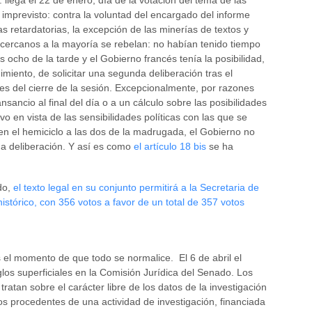
llega el 22 de enero, día de la votación del tema de las
 imprevisto: contra la voluntad del encargado del informe
s retardatorias, la excepción de las minerías de textos y
cercanos a la mayoría se rebelan: no habían tenido tiempo
s ocho de la tarde y el Gobierno francés tenía la posibilidad,
iento, de solicitar una segunda deliberación tras el
es del cierre de la sesión. Excepcionalmente, por razones
sancio al final del día o a un cálculo sobre las posibilidades
o en vista de las sensibilidades políticas con las que se
 en el hemiciclo a las dos de la madrugada, el Gobierno no
da deliberación. Y así es como
el artículo 18 bis
se ha
do,
el texto legal en su conjunto permitirá a la Secretaria de
istórico, con 356 votos a favor de un total de 357 votos
 el momento de que todo se normalice. El 6 de abril el
glos superficiales en la Comisión Jurídica del Senado. Los
 tratan sobre el carácter libre de los datos de la investigación
s procedentes de una actividad de investigación, financiada