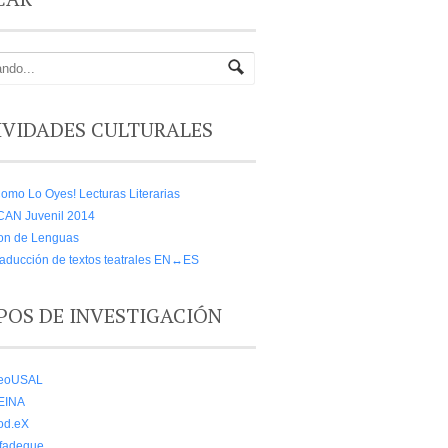
IVIDADES CULTURALES
omo Lo Oyes! Lecturas Literarias
CAN Juvenil 2014
on de Lenguas
aducción de textos teatrales EN↔ES
POS DE INVESTIGACIÓN
eoUSAL
EINA
od.eX
lfadeque