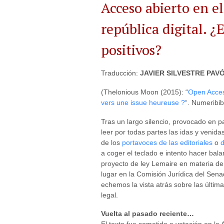
Acceso abierto en e
república digital. 
positivos?
Traducción:
JAVIER SILVESTRE PAV
(Thelonious Moon (2015): “
Open Acces
vers une issue heureuse ?
“. Numeribib
Tras un largo silencio, provocado en p
leer por todas partes las idas y venida
de los
portavoces de las editoriales
o
d
a coger el teclado e intento hacer bal
proyecto de ley Lemaire en materia de
lugar en la Comisión Jurídica del Sena
echemos la vista atrás sobre las última
legal.
Vuelta al pasado reciente…