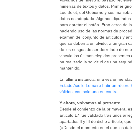
Volvamos de nuevo al pasado reciente: 
minerías de textos y datos. Primer giro
Luc Belot, del Gobierno y sus maniobra
datos es adoptada. Algunos diputados 
para apretar el botón. Eran cerca de la
haciendo uso de las normas de procedim
examen del conjunto de artículos y ant
que se deben a un olvido, a un gran can
de los riesgos de ser derrotado de nuev
vincula los últimos elegidos presentes
ha realizado la solicitud de una segun
mantenido.
En última instancia, una vez enmenda
Estado Axelle Lemaire batir un récord h
válidos, con solo uno en contra
.
Y ahora, volvamos al presente…
Desde el comienzo de la primavera, es
artículo 17 fue validado tras unos arre
apartados II y III de dicho artículo, que
(«Desde el momento en el que los dato