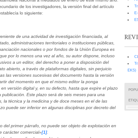
a Asamblea Nacional a mediados de enero de este mismo año.
Tr
undario de los investigadores, la versión final del artículo
tablecía lo siguiente:
E-
E
REV
eniente de una actividad de investigación financiada, al
do, administraciones territoriales o instituciones públicas,
anciación nacionales o por fondos de la Unión Europea es
que por lo menos una vez al año, su autor dispone, incluso
C
sivos a un editor, del derecho a poner a disposición del
Tr
o abierto, a través de plataformas digitales, sin perjuicio
EKS)
das las versiones sucesivas del documento hasta la versión
partir del momento en que el mismo editor la ponga
 en versión digital y, en su defecto, hasta que expire el plazo
POPU
ra publicación. Este plazo será de seis meses para una
ETIQ
s, la técnica y la medicina y de doce meses en el de las
zo puede ser inferior en algunas disciplinas por decreto del
.
o del primer párrafo, no puede ser objeto de explotación en
e carácter comercial»
[1]
.