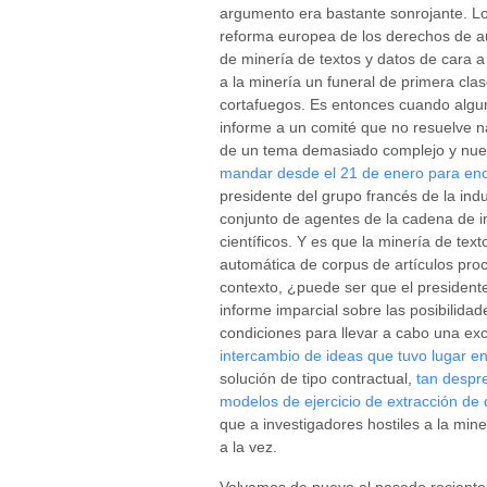
argumento era bastante sonrojante. Lo
reforma europea de los derechos de au
de minería de textos y datos de cara a l
a la minería un funeral de primera cla
cortafuegos. Es entonces cuando algu
informe a un comité que no resuelve n
de un tema demasiado complejo y nuev
mandar desde el 21 de enero para enc
presidente del grupo francés de la indu
conjunto de agentes de la cadena de in
científicos. Y es que la minería de tex
automática de corpus de artículos proc
contexto, ¿puede ser que el presidente
informe imparcial sobre las posibilida
condiciones para llevar a cabo una ex
intercambio de ideas que tuvo lugar en
solución de tipo contractual,
tan despr
modelos de ejercicio de extracción de 
que a investigadores hostiles a la mine
a la vez.