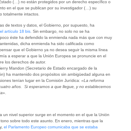
Estado (…) no están protegidos por un derecho específico o
to en el que se publican por su investigador (…) su
o totalmente intactos.
as de textos y datos, el Gobierno, por supuesto, ha
l artículo 18 bis
. Sin embargo, no solo no se ha
ampoco éste ha defendido la enmienda nada más que con muy
mantenidas, dicha enmienda ha sido calificada como
 pensar que el Gobierno ya no desea seguir la misma línea
umía a esperar a que la Unión Europea se pronuncie en el
e los derechos de autor.
hierry Mandon (Secretario de Estado encargado de la
ión) ha mantenido dos propósitos sin ambigüedad alguna en
iones tenían lugar en la Comisión Jurídica:
«La reforma
o cuatro años. Si esperamos a que llegue, y no establecemos
ta
».
a un nivel superior surge en el momento en el que la Unión
tono sobre todo este asunto. En enero, mientras que la
ey,
el Parlamento Europeo comunicaba que se estaba