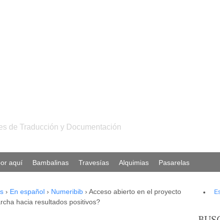
ales de Traducción y Documentación
or aquí
Bambalinas
Travesías
Alquimias
Pasarelas
s
›
En español
›
Numeribib
›
Acceso abierto en el proyecto
E
archa hacia resultados positivos?
BUS