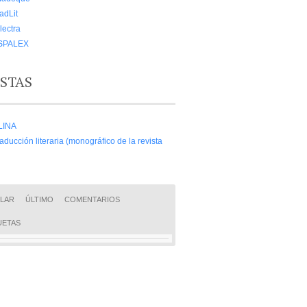
adLit
lectra
SPALEX
ISTAS
LINA
aducción literaria (monográfico de la revista
LAR
ÚLTIMO
COMENTARIOS
UETAS