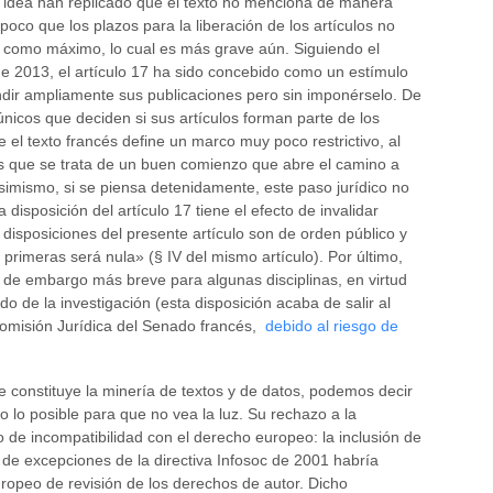
 idea han replicado que el texto no menciona de manera
mpoco que los plazos para la liberación de los artículos no
 como máximo, lo cual es más grave aún. Siguiendo el
e 2013, el artículo 17 ha sido concebido como un estímulo
fundir ampliamente sus publicaciones pero sin imponérselo. De
únicos que deciden si sus artículos forman parte de los
ue el texto francés define un marco muy poco restrictivo, al
s que se trata de un buen comienzo que abre el camino a
simismo, si se piensa detenidamente, este paso jurídico no
disposición del artículo 17 tiene el efecto de invalidar
 disposiciones del presente artículo son de orden público y
s primeras será nula» (§ IV del mismo artículo). Por último,
o de embargo más breve para algunas disciplinas, en virtud
o de la investigación (esta disposición acaba de salir al
 Comisión Jurídica del Senado francés,
debido al riesgo de
ue constituye la minería de textos y de datos, podemos decir
o lo posible para que no vea la luz. Su rechazo a la
 de incompatibilidad con el derecho europeo: la inclusión de
 de excepciones de la directiva Infosoc de 2001 habría
ropeo de revisión de los derechos de autor. Dicho