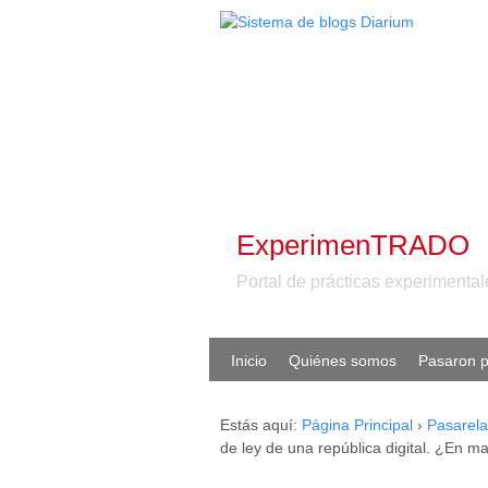
ExperimenTRADO
Portal de prácticas experiment
Inicio
Quiénes somos
Pasaron p
Estás aquí:
Página Principal
›
Pasarela
de ley de una república digital. ¿En m