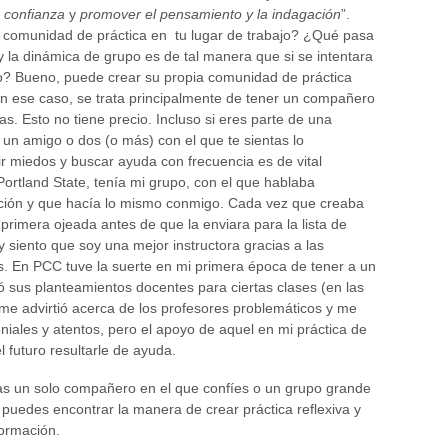
e confianza
y
promover el pensamiento y la indagación
”.
 comunidad de práctica en tu lugar de trabajo? ¿Qué pasa
y la dinámica de grupo es de tal manera que si se intentara
ro? Bueno, puede crear su propia comunidad de práctica
En ese caso, se trata principalmente de tener un compañero
s. Esto no tiene precio. Incluso si eres parte de una
un amigo o dos (o más) con el que te sientas lo
 miedos y buscar ayuda con frecuencia es de vital
Portland State, tenía mi grupo, con el que hablaba
ción y que hacía lo mismo conmigo. Cada vez que creaba
rimera ojeada antes de que la enviara para la lista de
y siento que soy una mejor instructora gracias a las
. En PCC tuve la suerte en mi primera época de tener a un
sus planteamientos docentes para ciertas clases (en las
me advirtió acerca de los profesores problemáticos y me
niales y atentos, pero el apoyo de aquel en mi práctica de
 futuro resultarle de ayuda.
as un solo compañero en el que confíes o un grupo grande
uedes encontrar la manera de crear práctica reflexiva y
formación.