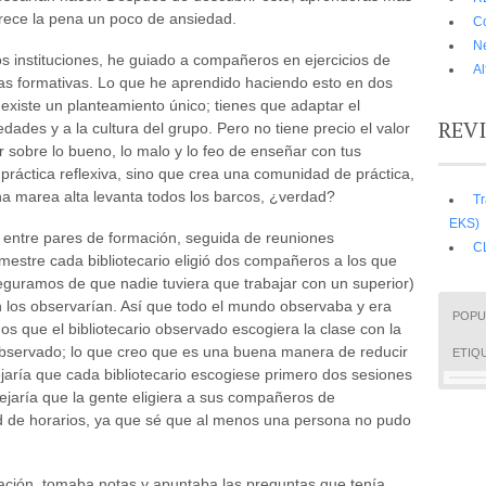
erece la pena un poco de ansiedad.
C
N
s instituciones, he guiado a compañeros en ejercicios de
A
cas formativas. Lo que he aprendido haciendo esto en dos
 existe un planteamiento único; tienes que adaptar el
REV
ades y a la cultura del grupo. Pero no tiene precio el valor
r sobre lo bueno, lo malo y lo feo de enseñar con tus
práctica reflexiva, sino que crea una comunidad de práctica,
na marea alta levanta todos los barcos, ¿verdad?
Tr
EKS)
n entre pares de formación, seguida de reuniones
C
rimestre cada bibliotecario eligió dos compañeros a los que
seguramos de que nadie tuviera que trabajar con un superior)
n los observarían. Así que todo el mundo observaba y era
POPU
 que el bibliotecario observado escogiera la clase con la
observado; lo que creo que es una buena manera de reducir
ETIQ
dejaría que cada bibliotecario escogiese primero dos sesiones
ejaría que la gente eligiera a sus compañeros de
ad de horarios, ya que sé que al menos una persona no pudo
mación, tomaba notas y apuntaba las preguntas que tenía