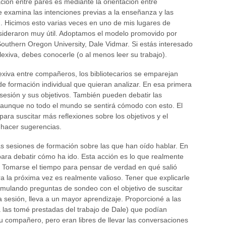
ión entre pares es mediante la orientación entre
examina las intenciones previas a la enseñanza y las
). Hicimos esto varias veces en uno de mis lugares de
onsideraron muy útil. Adoptamos el modelo promovido por
outhern Oregon University, Dale Vidmar. Si estás interesado
lexiva, debes conocerle (o al menos leer su trabajo).
exiva entre compañeros, los bibliotecarios se emparejan
e formación individual que quieran analizar. En esa primera
 sesión y sus objetivos. También pueden debatir las
aunque no todo el mundo se sentirá cómodo con esto. El
ra suscitar más reflexiones sobre los objetivos y el
 hacer sugerencias.
as sesiones de formación sobre las que han oído hablar. En
para debatir cómo ha ido. Esta acción es lo que realmente
a. Tomarse el tiempo para pensar de verdad en qué salió
a la próxima vez es realmente valioso. Tener que explicarle
rmulando preguntas de sondeo con el objetivo de suscitar
 sesión, lleva a un mayor aprendizaje. Proporcioné a las
a las tomé prestadas del trabajo de Dale) que podían
u compañero, pero eran libres de llevar las conversaciones