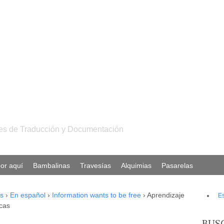
ales de Traducción y Documentación
or aquí
Bambalinas
Travesías
Alquimias
Pasarelas
s
›
En español
›
Information wants to be free
›
Aprendizaje
E
ecas
BUS