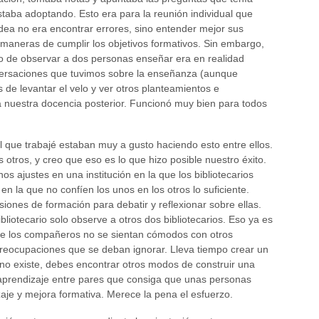
estaba adoptando. Esto era para la reunión individual que
 idea no era encontrar errores, sino entender mejor sus
 maneras de cumplir los objetivos formativos. Sin embargo,
 de observar a dos personas enseñar era en realidad
ersaciones que tuvimos sobre la enseñanza (aunque
 de levantar el velo y ver otros planteamientos e
 nuestra docencia posterior. Funcionó muy bien para todos
l que trabajé estaban muy a gusto haciendo esto entre ellos.
otros, y creo que eso es lo que hizo posible nuestro éxito.
s ajustes en una institución en la que los bibliotecarios
n la que no confíen los unos en los otros lo suficiente.
iones de formación para debatir y reflexionar sobre ellas.
ibliotecario solo observe a otros dos bibliotecarios. Eso ya es
que los compañeros no se sientan cómodos con otros
 preocupaciones que se deban ignorar. Lleva tiempo crear un
 no existe, debes encontrar otros modos de construir una
 aprendizaje entre pares que consiga que unas personas
aje y mejora formativa. Merece la pena el esfuerzo.