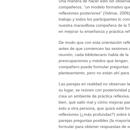
Una manera de hacer esto sin observac
compañeros, “un modelo formativo que 
reflexiones posteriores” (Vidmar, 2006
trabajo y todos los participantes lo c
nuestra maravillosa compañera de la S
en mejorar tu enseñanza y práctica ref
De modo que con esta orientación refl
antes de que comiencen las sesiones d
reunión, cada bibliotecario habla de la
preocupaciones y miedos que tengan, 
compañero puede formular preguntas pa
planteamiento, pero no están ahí para
Las parejas en realidad no observan l
su lugar, se reúnen con posterioridad 
crea un ambiente de práctica reflexiv
bien, qué salió mal y cómo mejorar par
esto a otra persona, que quizá esté fo
reflexiones (¿más profundas?) sobre la
parejas preguntas posibles (la mayorí
formular para obtener respuestas de s