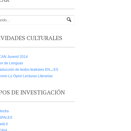
IVIDADES CULTURALES
CAN Juvenil 2014
on de Lenguas
aducción de textos teatrales EN↔ES
omo Lo Oyes! Lecturas Literarias
POS DE INVESTIGACIÓN
lectra
SPALEX
adLit
EINA