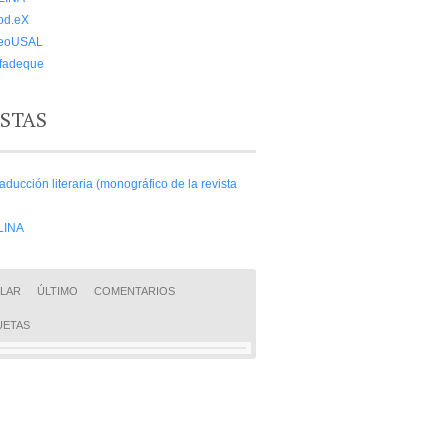
od.eX
eoUSAL
lfadeque
ISTAS
aducción literaria (monográfico de la revista
LINA
LAR
ÚLTIMO
COMENTARIOS
UETAS