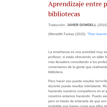
Aprendizaje entre p
bibliotecas
Traducción:
JAVIER DOWDELL
(2016
(Meredith Farkas (2015): “
Peer learning
La enseñanza es una actividad muy sol
profesor, si estás ofreciendo un taller
más llevadera consultando a los profe
comentarios de la gente que realment
biblioteca.
Pero hacer eso puede resultar terroríf
docente puede resultar intimidante. 
haciendo nuestros compañeros en el au
nosotros estamos haciendo. Puedo ase
pero el miedo de enterarte de que so
probable que hagas cosas que ellos d