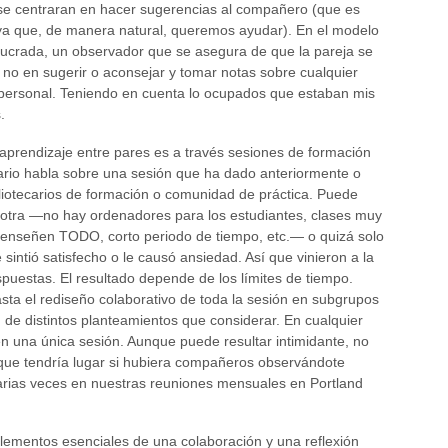
se centraran en hacer sugerencias al compañero (que es
, ya que, de manera natural, queremos ayudar). En el modelo
lucrada, un observador que se asegura de que la pareja se
y no en sugerir o aconsejar y tomar notas sobre cualquier
n personal. Teniendo en cuenta lo ocupados que estaban mis
.
prendizaje entre pares es a través sesiones de formación
tecario habla sobre una sesión que ha dado anteriormente o
liotecarios de formación o comunidad de práctica. Puede
 otra —no hay ordenadores para los estudiantes, clases muy
 enseñen TODO, corto periodo de tiempo, etc.— o quizá solo
 sintió satisfecho o le causó ansiedad. Así que vinieron a la
puestas. El resultado depende de los límites de tiempo.
ta el rediseño colaborativo de toda la sesión en subgrupos
d de distintos planteamientos que considerar. En cualquier
en una única sesión. Aunque puede resultar intimidante, no
 que tendría lugar si hubiera compañeros observándote
arias veces en nuestras reuniones mensuales en Portland
lementos esenciales de una colaboración y una reflexión