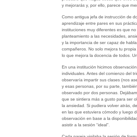
y mejorarás y, por ello, parece que m
Como antigua jefa de instrucción de do
aprendizaje entre pares en sus prácti
instituciones muy diferentes es que no
planteamiento a las necesidades, ansied
y la importancia de ser capaz de habla
compañeros. No solo mejora tu propia 
lo que mejora la docencia de todos. U
En una institución hicimos observació
individuales. Antes del comienzo del t
observaría impartir sus clases (nos a
y esas personas, por su parte, tambié
observado por dos personas. Dejábamos
que se sintiera más a gusto para ser 
la ansiedad. Si pudiera volver atrás, 
en las que estuviera cómodo y luego d
observación en base a la disponibilid
asistir a la sesión “ideal”.
Cada pareja vigilaba la sesión de for