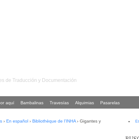
ales de Traducción y Documentación
or aquí
Bambalinas
Travesías
Alquimias
Pasarelas
s
›
En español
›
Bibliothèque de l’INHA
›
Gigantes y
E
BUS