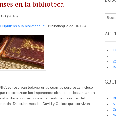
nses en la biblioteca
TOS
(2016)
illiputiens à la bibliothèque
“. Bibliothèque de l’INHA)
ACT
E
Tr
¡C
D
GRU
 INHA se reservan todavía unas cuantas sorpresas incluso
 que no conozcan las imponentes obras que descansan en
culos libros, convertidos en auténticos maestros del
R
entrada. Descubramos los David y Goliats que conviven
A
C
N