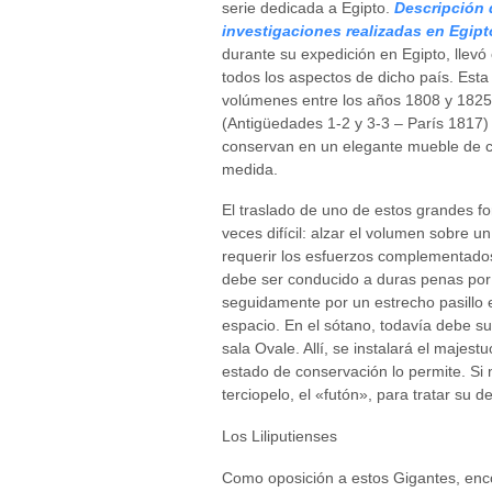
serie dedicada a Egipto.
Descripción 
investigaciones realizadas en Egipto
durante su expedición en Egipto, llevó
todos los aspectos de dicho país. Est
volúmenes entre los años 1808 y 1825
(Antigüedades 1-2 y 3-3 – París 1817)
conservan en un elegante mueble de c
medida.
El traslado de uno de estos grandes f
veces difícil: alzar el volumen sobre 
requerir los esfuerzos complementados
debe ser conducido a duras penas por l
seguidamente por un estrecho pasill
espacio. En el sótano, todavía debe sup
sala Ovale. Allí, se instalará el majes
estado de conservación lo permite. Si 
terciopelo, el «futón», para tratar su
Los Liliputienses
Como oposición a estos Gigantes, enco