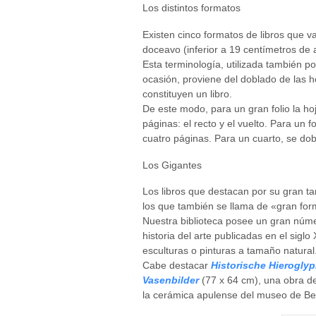
Los distintos formatos
Existen cinco formatos de libros que va
doceavo (inferior a 19 centímetros de a
Esta terminología, utilizada también p
ocasión, proviene del doblado de las 
constituyen un libro.
De este modo, para un gran folio la hoja
páginas: el recto y el vuelto. Para un 
cuatro páginas. Para un cuarto, se dob
Los Gigantes
Los libros que destacan por su gran tam
los que también se llama de «gran for
Nuestra biblioteca posee un gran núme
historia del arte publicadas en el sig
esculturas o pinturas a tamaño natural
Cabe destacar
Historische Hierogly
Vasenbilder
(77 x 64 cm), una obra de
la cerámica apulense del museo de Ber