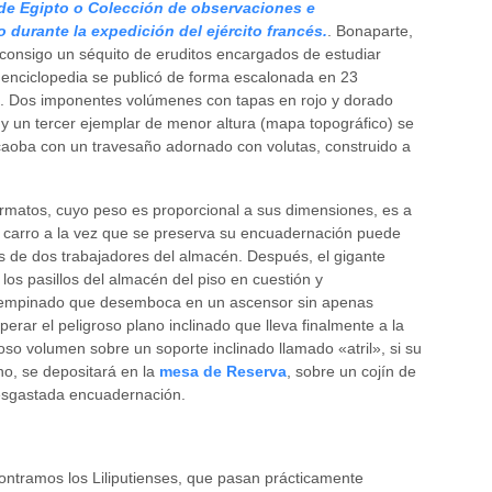
de Egipto o Colección de observaciones e
 durante la expedición del ejército francés.
. Bonaparte,
 consigo un séquito de eruditos encargados de estudiar
a enciclopedia se publicó de forma escalonada en 23
. Dos imponentes volúmenes con tapas en rojo y dorado
 y un tercer ejemplar de menor altura (mapa topográfico) se
aoba con un travesaño adornado con volutas, construido a
ormatos, cuyo peso es proporcional a sus dimensiones, es a
un carro a la vez que se preserva su encuadernación puede
 de dos trabajadores del almacén. Después, el gigante
os pasillos del almacén del piso en cuestión y
o empinado que desemboca en un ascensor sin apenas
erar el peligroso plano inclinado que lleva finalmente a la
tuoso volumen sobre un soporte inclinado llamado «atril», si su
no, se depositará en la
mesa de Reserva
, sobre un cojín de
 desgastada encuadernación.
ntramos los Liliputienses, que pasan prácticamente