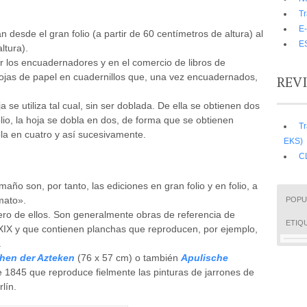
Tr
E-
n desde el gran folio (a partir de 60 centímetros de altura) al
E
ltura).
or los encuadernadores y en el comercio de libros de
hojas de papel en cuadernillos que, una vez encuadernados,
REV
 se utiliza tal cual, sin ser doblada. De ella se obtienen dos
folio, la hoja se dobla en dos, de forma que se obtienen
Tr
la en cuatro y así sucesivamente.
EKS)
C
año son, por tanto, las ediciones en gran folio y en folio, a
mato».
POPU
ro de ellos. Son generalmente obras de referencia de
ETIQ
lo XIX y que contienen planchas que reproducen, por ejemplo,
.
phen der Azteken
(76 x 57 cm) o también
Apulische
 1845 que reproduce fielmente las pinturas de jarrones de
lín.