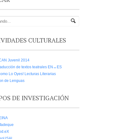
IVIDADES CULTURALES
CAN Juvenil 2014
aducción de textos teatrales EN↔ES
omo Lo Oyes! Lecturas Literarias
on de Lenguas
POS DE INVESTIGACIÓN
EINA
lfadeque
od.eX
eoUSAL