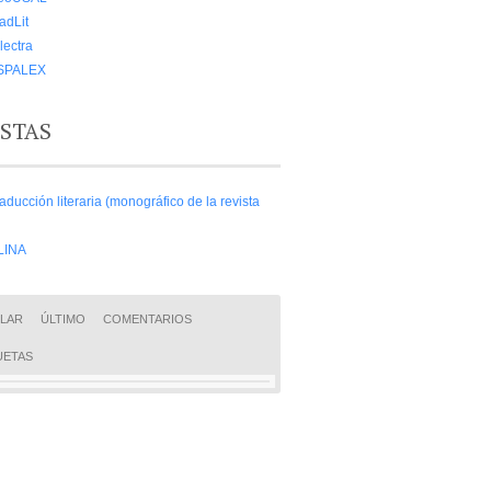
adLit
lectra
SPALEX
ISTAS
aducción literaria (monográfico de la revista
LINA
LAR
ÚLTIMO
COMENTARIOS
UETAS