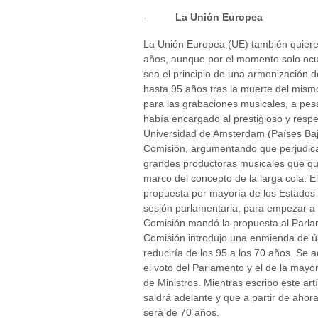
-
La Unión Europea
La Unión Europea (UE) también quiere 
años, aunque por el momento solo ocu
sea el principio de una armonización d
hasta 95 años tras la muerte del mis
para las grabaciones musicales, a pes
había encargado al prestigioso y respet
Universidad de Amsterdam (Países Bajo
Comisión, argumentando que perjudicaría
grandes productoras musicales que qui
marco del concepto de la larga cola. E
propuesta por mayoría de los Estados
sesión parlamentaria, para empezar a 
Comisión mandó la propuesta al Parla
Comisión introdujo una enmienda de últ
reduciría de los 95 a los 70 años. Se
el voto del Parlamento y el de la mayor
de Ministros. Mientras escribo este art
saldrá adelante y que a partir de ahor
será de 70 años.