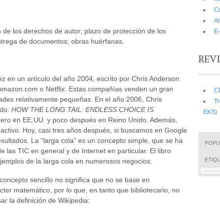
C
A
 de los derechos de autor; plazo de protección de los
E-
ntrega de documentos; obras huérfanas.
REV
ez en un artículo del año 2004, escrito por Chris Anderson
Amazon.com o Netflix. Estas compañías venden un gran
C
ades relativamente pequeñas. En el año 2006, Chris
Tr
ado:
HOW THE LONG TAIL: ENDLESS CHOICE IS
EKS)
ero en EE.UU. y poco después en Reino Unido. Además,
activo. Hoy, casi tres años después, si buscamos en Google
esultados. La “larga cola” es un concepto simple, que se ha
POPU
 las TIC en general y de Internet en particular. El libro
ETIQ
ejemplos de la larga cola en numerosos negocios.
 concepto sencillo no significa que no se base en
ter matemático, por lo que, en tanto que bibliotecario, no
sar la definición de Wikipedia: