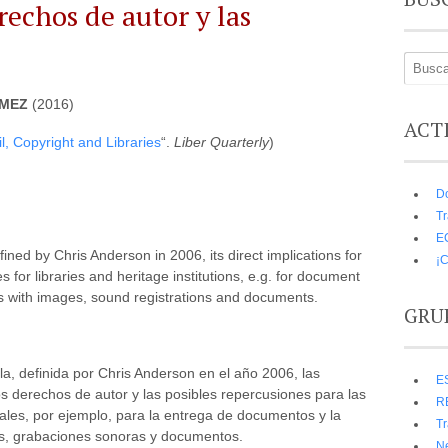
erechos de autor y las
ÓMEZ
(2016)
ACT
l, Copyright and Libraries
“.
Liber Quarterly
)
D
Tr
E
ined by Chris Anderson in 2006, its direct implications for
¡C
 for libraries and heritage institutions, e.g. for document
ies with images, sound registrations and documents.
GRU
la, definida por Chris Anderson en el año 2006, las
E
s derechos de autor y las posibles repercusiones para las
R
niales, por ejemplo, para la entrega de documentos y la
Tr
es, grabaciones sonoras y documentos.
N