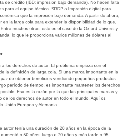
eta de crédito (IBD: impresión bajo demanda). No hacen falta
ias para el equipo técnico. SRDP o Impresión digital para
 económica que la impresión bajo demanda. A partir de ahora,
en la larga cola para extender la disponibilidad de lo que,
. Entre muchos otros, este es el caso de la Oxford University
da, lo que le proporciona varios millones de dólares al
or
ara los derechos de autor. El problema empieza con el
de la definición de larga cola. Si una marca importante en la
 capaz de obtener beneficios vendiendo pequeños productos
rgo período de tiempo, es importante mantener los derechos
osible. Esa es la razón por la que las principales marcas y
mpo de los derechos de autor en todo el mundo. Aquí os
la Unión Europea y Alemania.
e autor tenía una duración de 28 años en la época de la
 aumentó a 50 años, luego a 70 años y más tarde a 95