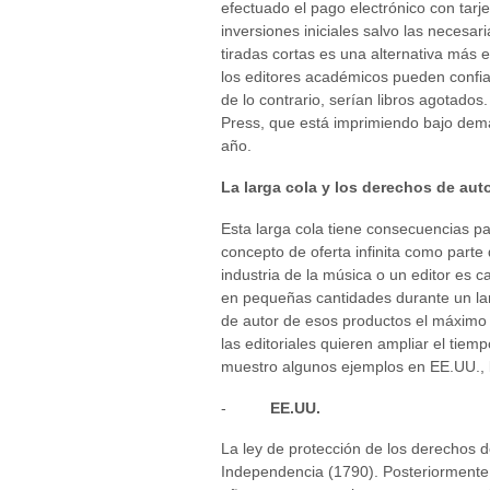
efectuado el pago electrónico con tarj
inversiones iniciales salvo las necesar
tiradas cortas es una alternativa más
los editores académicos pueden confiar 
de lo contrario, serían libros agotados
Press, que está imprimiendo bajo deman
año.
La larga cola y los derechos de aut
Esta larga cola tiene consecuencias p
concepto de oferta infinita como parte 
industria de la música o un editor es
en pequeñas cantidades durante un la
de autor de esos productos el máximo p
las editoriales quieren ampliar el tie
muestro algunos ejemplos en EE.UU., 
-
EE.UU.
La ley de protección de los derechos d
Independencia (1790). Posteriormente