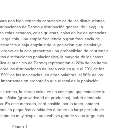
para una bien conocida característica de las distribuciones
stribuciones de Pareto y distribución general de Lévy). La
mo colas pesadas, colas gruesas, colas de ley de potencias,
e larga cola, una amplia frecuencia o gran frecuencia de
recuencia o baja amplitud de la población que disminuye
extremo de la cola presentan una probabilidad de ocurrencia
as distribuciones poblacionales, la mayoría de los casos
ica el principio de Pareto) representan el 20% de los ítems
obre las distribuciones de larga cola es que el 20% de los
0% de las incidencias; en otras palabras, el 80% de los
portantes en proporción que el total de la población.
 cuentas, la «larga cola» es un concepto que establece lo
ta infinita (gran variedad de productos), habrá demanda
s. En este mercado, será posible, por lo tanto, obtener
tos en pequeñas cantidades durante un largo período de
ncepto es muy simple: una cabeza grande y una larga cola.
Figura 1