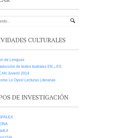
IVIDADES CULTURALES
on de Lenguas
aducción de textos teatrales EN↔ES
CAN Juvenil 2014
omo Lo Oyes! Lecturas Literarias
POS DE INVESTIGACIÓN
SPALEX
EINA
adLit
eoUSAL