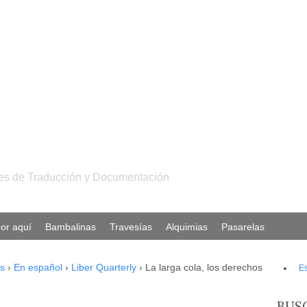
ales de Traducción y Documentación
or aquí
Bambalinas
Travesías
Alquimias
Pasarelas
s
›
En español
›
Liber Quarterly
›
La larga cola, los derechos
E
BUS