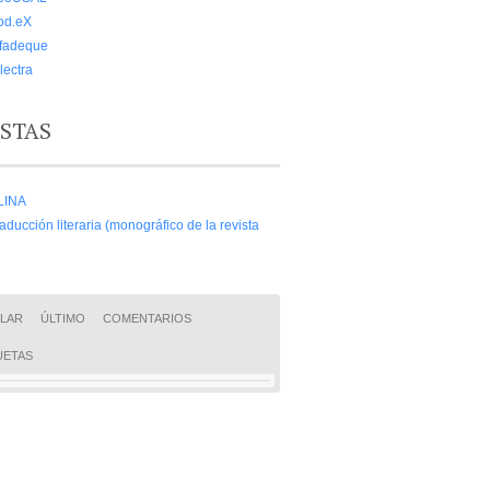
od.eX
lfadeque
lectra
ISTAS
LINA
aducción literaria (monográfico de la revista
LAR
ÚLTIMO
COMENTARIOS
UETAS