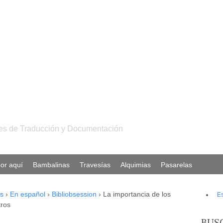
ales de Traducción y Documentación
or aquí
Bambalinas
Travesías
Alquimias
Pasarelas
s
›
En español
›
Bibliobsession
›
La importancia de los
E
tros
BUS