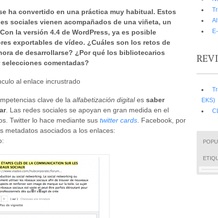
Tr
se ha convertido en una práctica muy habitual. Estos
A
des sociales vienen acompañados de una viñeta, un
E-
 Con la versión 4.4 de WordPress, ya es posible
tores exportables de vídeo. ¿Cuáles son los retos de
hora de desarrollarse? ¿Por qué los bibliotecarios
REV
er selecciones comentadas?
nculo al enlace incrustrado
Tr
ompetencias clave de la
alfabetización digital
es
saber
EKS)
ar
. Las redes sociales se apoyan en gran medida en el
C
s. Twitter lo hace mediante sus
twitter cards
. Facebook, por
s metadatos asociados a los enlaces:
o:
POPU
ETIQ