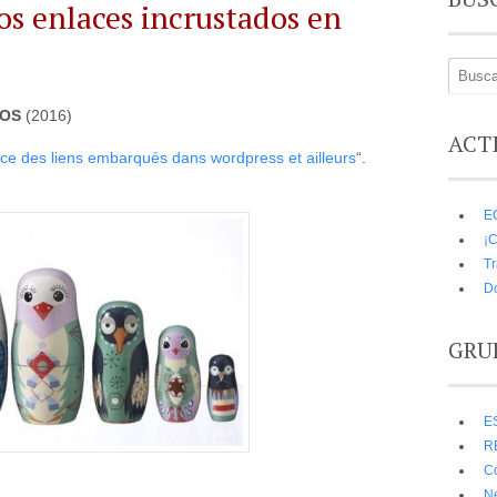
os enlaces incrustados en
TOS
(2016)
ACT
nce des liens embarqués dans wordpress et ailleurs
“.
E
¡C
Tr
D
GRU
E
R
C
N