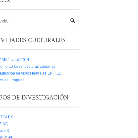
IVIDADES CULTURALES
CAN Juvenil 2014
omo Lo Oyes! Lecturas Literarias
aducción de textos teatrales EN↔ES
on de Lenguas
POS DE INVESTIGACIÓN
SPALEX
EINA
od.eX
eoUSAL