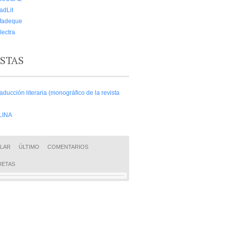
adLit
lfadeque
lectra
ISTAS
aducción literaria (monográfico de la revista
LINA
LAR
ÚLTIMO
COMENTARIOS
UETAS