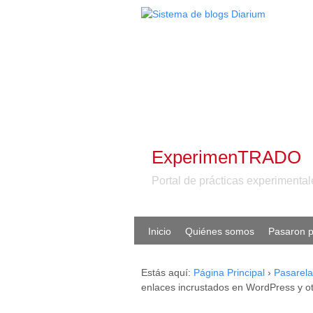
ExperimenTRADO
Portal de prácticas experiment
Inicio
Quiénes somos
Pasaron p
Estás aquí:
Página Principal
›
Pasarela
enlaces incrustados en WordPress y o