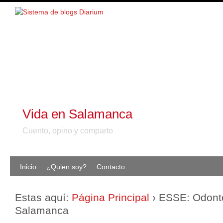
Vida en Salamanca
Cuento, opino y comparto
Inicio
¿Quien soy?
Contacto
Estas aquí:
Página Principal
›
ESSE: Odont
Salamanca