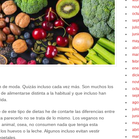
feb
nov
oct
sep
juli
jun
may
abri
mar
feb
ene
dic
nov
en de moda. Quizás incluso cada vez más. Son muchos los
oct
e alimentarse distinta a la habitual y que incluso han
sep
ida.
ago
juli
 de este tipo de dietas he de contarte las diferencias entre
jun
a parecerlo no se trata de lo mismo. Los veganos no
may
 animal, osea, no consumen nada que tenga esta
abri
os huevos o la leche. Algunos incluso evitan vestir
mar
getales.