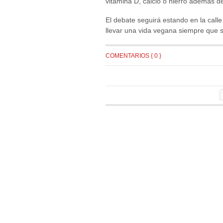
vitamina D, calcio o hierro además d
El debate seguirá estando en la call
llevar una vida vegana siempre que s
COMENTARIOS { 0 }