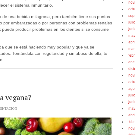
nov
alecer el sistema inmunitario.
oct
sep
o de una bebida milagrosa, pero también tiene sus puntos
juli
do por embarazadas o por personas con problemas renales
jun
ez puede producir problemas en los dientes si se consume
may
abri
ida que se está haciendo muy popular y que ya se
mar
ados. Tomándola con regularidad y sin abuso de ella, te
feb
o.
ene
dic
nov
oct
ago
ta vegana?
juli
jun
MENTACIÓN
may
abri
feb
nov