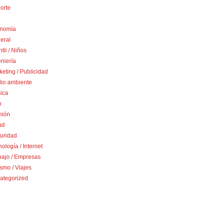
orte
nomía
eral
ntil / Niños
niería
eting / Publicidad
io ambiente
ica
o
nión
ud
uridad
ología / Internet
bajo / Empresas
smo / Viajes
ategorized