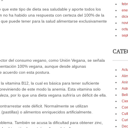
feb
 que este tipo de dieta sea saludable y aporte todos los
ene
ún no ha habido una respuesta con certeza del 100% de la
dic
s que puede tener para la salud alimentarse exclusivamente
nov
oct
sep
CATE
sector del consumo vegano, como Unión Vegana, se señala
limentación 100% vegana, aunque desde algunas
Act
de acuerdo con esta postura.
Ali
Ani
la vitamina B12, la cual es básica para tener suficiente
Astr
, previniendo de este modo la anemia. Esta vitamina solo
eza, por lo que una dieta vegana sufriría un déficit de ella.
Bel
Cie
ntrarrestar este déficit. Normalmente se utilizan
Com
astillas) o alimentos enriquecidos artificialmente.
Cul
Cur
oblema. También se acusa la dificultad para obtener zinc,
Dec