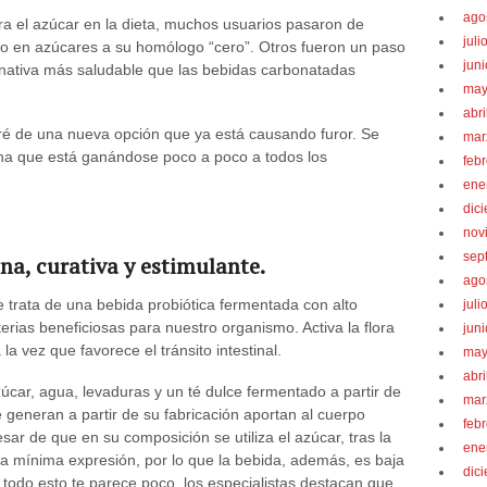
ago
ra el azúcar en la dieta, muchos usuarios pasaron de
juli
to en azúcares a su homólogo “cero”. Otros fueron un paso
jun
rnativa más saludable que las bebidas carbonatadas
may
abri
aré de una nueva opción que ya está causando furor. Se
mar
ina que está ganándose poco a poco a todos los
feb
ene
dic
nov
sep
a, curativa y estimulante.
ago
trata de una bebida probiótica fermentada con alto
juli
rias beneficiosas para nuestro organismo. Activa la flora
jun
a la vez que favorece el tránsito intestinal.
may
abri
ar, agua, levaduras y un té dulce fermentado a partir de
mar
generan a partir de su fabricación aportan al cuerpo
feb
sar de que en su composición se utiliza el azúcar, tras la
ene
a mínima expresión, por lo que la bebida, además, es baja
dic
 todo esto te parece poco, los especialistas destacan que