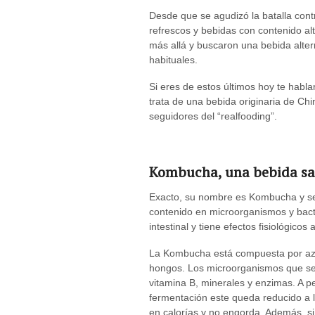
Desde que se agudizó la batalla cont
refrescos y bebidas con contenido al
más allá y buscaron una bebida alte
habituales.
Si eres de estos últimos hoy te habl
trata de una bebida originaria de Ch
seguidores del “realfooding”.
Kombucha, una bebida san
Exacto, su nombre es Kombucha y se 
contenido en microorganismos y bacte
intestinal y tiene efectos fisiológicos 
La Kombucha está compuesta por azúc
hongos. Los microorganismos que se 
vitamina B, minerales y enzimas. A pe
fermentación este queda reducido a l
en calorías y no engorda. Además, si