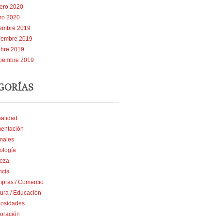
rero 2020
ro 2020
iembre 2019
iembre 2019
ubre 2019
tiembre 2019
GORÍAS
ualidad
mentación
males
ología
leza
ncia
pras / Comercio
tura / Educación
iosidades
oración