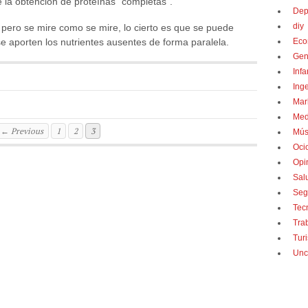
e la obtención de proteínas “completas”.
Dep
diy
e pero se mire como se mire, lo cierto es que se puede
Eco
e aporten los nutrientes ausentes de forma paralela.
Gen
Infa
Inge
Mark
Med
← Previous
1
2
3
Mús
Oci
Opi
Sal
Seg
Tecn
Tra
Turi
Unc