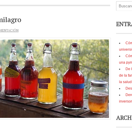
milagro
ENTR
IMENTACIÓN
Cóm
universi
Cóm
una pym
De l
de la fa
la salu
Des
Der
inversor
ARCH