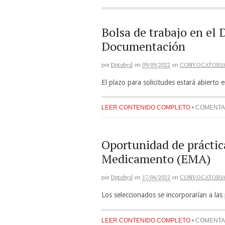
Bolsa de trabajo en el
Documentación
por
Dptobyd
en
09/09/2022
en
CONVOCATORI
El plazo para solicitudes estará abierto 
LEER CONTENIDO COMPLETO
•
COMENTA
Oportunidad de práctic
Medicamento (EMA)
por
Dptobyd
en
17/06/2022
en
CONVOCATORI
Los seleccionados se incorporarían a las
LEER CONTENIDO COMPLETO
•
COMENTA