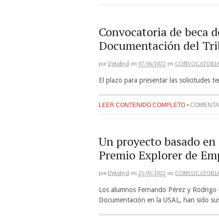
Convocatoria de beca d
Documentación del Tri
por
Dptobyd
en
07/06/2022
en
CONVOCATORI
El plazo para presentar las solicitudes t
LEER CONTENIDO COMPLETO
•
COMENTA
Un proyecto basado en a
Premio Explorer de Em
por
Dptobyd
en
21/05/2022
en
CONVOCATORI
Los alumnos Fernando Pérez y Rodrigo U
Documentación en la USAL, han sido su