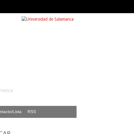
amanca
ntacto/Lista
RSS
CAR