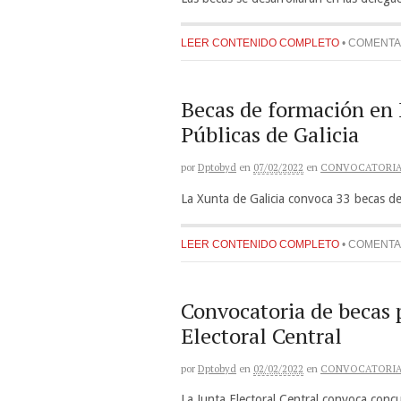
LEER CONTENIDO COMPLETO
•
COMENTA
Becas de formación en 
Públicas de Galicia
por
Dptobyd
en
07/02/2022
en
CONVOCATORI
La Xunta de Galicia convoca 33 becas de
LEER CONTENIDO COMPLETO
•
COMENTA
Convocatoria de becas 
Electoral Central
por
Dptobyd
en
02/02/2022
en
CONVOCATORI
La Junta Electoral Central convoca conc