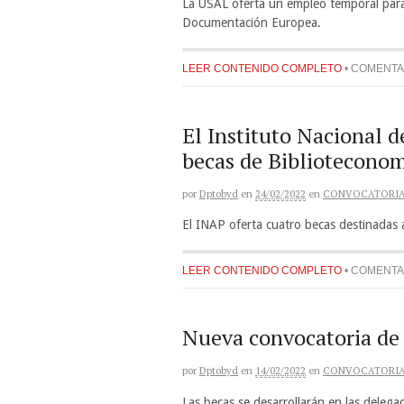
La USAL oferta un empleo temporal para 
Documentación Europea.
LEER CONTENIDO COMPLETO
•
COMENTA
El Instituto Nacional 
becas de Bibliotecono
por
Dptobyd
en
24/02/2022
en
CONVOCATORI
El INAP oferta cuatro becas destinadas
LEER CONTENIDO COMPLETO
•
COMENTA
Nueva convocatoria de
por
Dptobyd
en
14/02/2022
en
CONVOCATORI
Las becas se desarrollarán en las delega