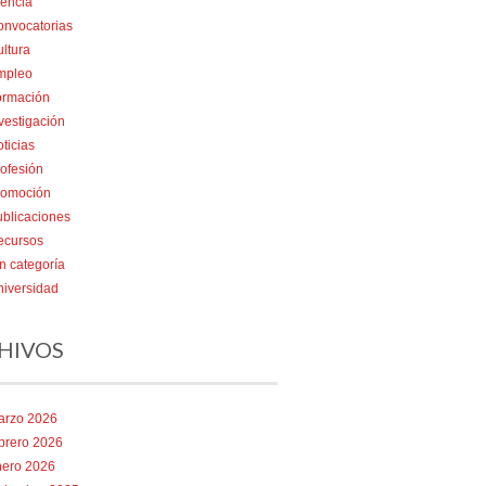
encia
onvocatorias
ltura
mpleo
ormación
vestigación
ticias
ofesión
romoción
blicaciones
ecursos
n categoría
iversidad
HIVOS
arzo 2026
brero 2026
nero 2026