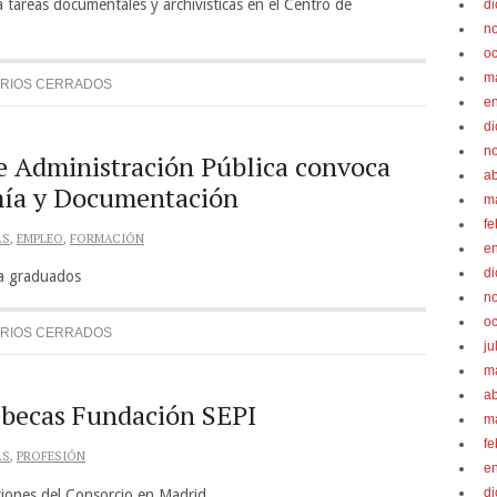
tareas documentales y archivísticas en el Centro de
d
n
oc
m
RIOS CERRADOS
e
d
n
de Administración Pública convoca
ab
mía y Documentación
m
fe
AS
,
EMPLEO
,
FORMACIÓN
e
d
 a graduados
n
oc
RIOS CERRADOS
ju
m
ab
 becas Fundación SEPI
m
fe
AS
,
PROFESIÓN
e
d
ciones del Consorcio en Madrid.