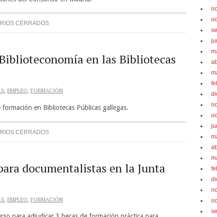
n
oc
RIOS CERRADOS
s
ju
m
Biblioteconomía en las Bibliotecas
ab
m
fe
AS
,
EMPLEO
,
FORMACIÓN
d
n
 formación en Bibliotecas Públicas gallegas.
oc
ju
RIOS CERRADOS
m
ab
m
para documentalistas en la Junta
fe
d
n
AS
,
EMPLEO
,
FORMACIÓN
oc
s
urso para adjudicar 3 becas de formación práctica para