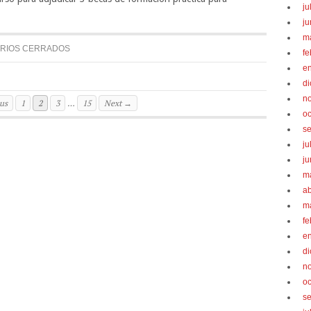
ju
ju
m
RIOS CERRADOS
fe
e
d
n
us
1
2
3
…
15
Next →
oc
s
ju
ju
m
ab
m
fe
e
d
n
oc
s