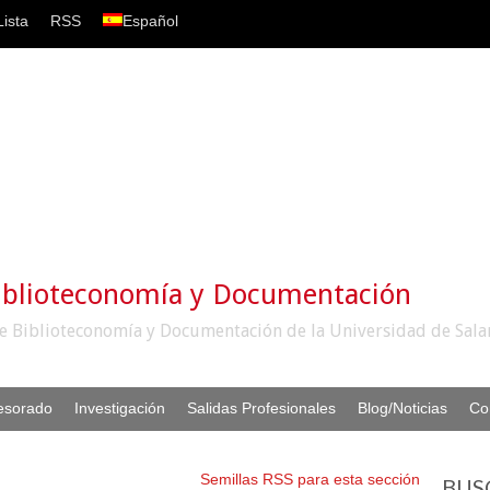
ista
RSS
Español
iblioteconomía y Documentación
e Biblioteconomía y Documentación de la Universidad de Sal
esorado
Investigación
Salidas Profesionales
Blog/Noticias
Co
Semillas RSS para esta sección
BUS