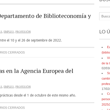
 Departamento de Biblioteconomía y
LO 
AS
,
EMPLEO
,
PROFESIÓN
entre el 10 y el 26 de septiembre de 2022.
Ev
(bibl
RIOS CERRADOS
Vi
de la 
02/03
as en la Agencia Europea del
So
cambio
profe
AS
,
EMPLEO
,
PROFESIÓN
17/02
Có
 prácticas desde el 1 de octubre de este mismo año.
perso
2025/
RIOS CERRADOS