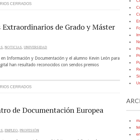
Ci
RIOS CERRADOS
C
Cu
E
 Extraordinarios de Grado y Máster
F
In
No
AS
,
NOTICIAS
,
UNIVERSIDAD
Pr
P
o en Información y Documentación y el alumno Kevin León para
Pu
igital han resultado reconocidos con sendos premios
R
Si
Un
RIOS CERRADOS
ARC
ntro de Documentación Europea
m
fe
AS
,
EMPLEO
,
PROFESIÓN
e