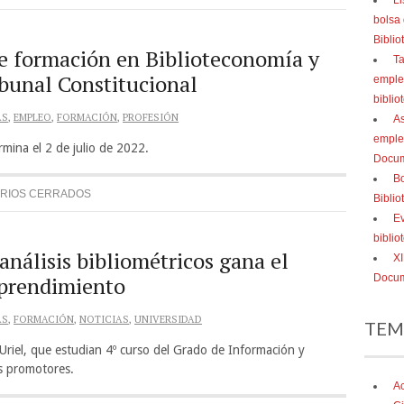
Li
bolsa
Bibli
e formación en Biblioteconomía y
Ta
bunal Constitucional
empleo
biblio
AS
,
EMPLEO
,
FORMACIÓN
,
PROFESIÓN
As
emple
ermina el 2 de julio de 2022.
Docum
Bo
RIOS CERRADOS
Bibli
Ev
bibli
nálisis bibliométricos gana el
XI
prendimiento
Docum
AS
,
FORMACIÓN
,
NOTICIAS
,
UNIVERSIDAD
TEM
riel, que estudian 4º curso del Grado de Información y
s promotores.
Ac