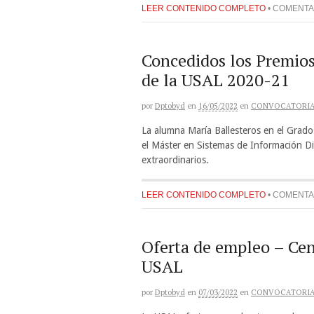
LEER CONTENIDO COMPLETO
•
COMENTA
Concedidos los Premios
de la USAL 2020-21
por
Dptobyd
en
16/05/2022
en
CONVOCATORI
La alumna María Ballesteros en el Grad
el Máster en Sistemas de Información D
extraordinarios.
LEER CONTENIDO COMPLETO
•
COMENTA
Oferta de empleo – Ce
USAL
por
Dptobyd
en
07/03/2022
en
CONVOCATORI