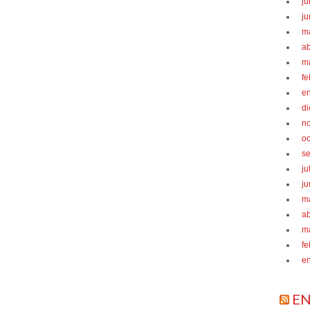
ju
ju
m
ab
m
fe
e
d
n
oc
s
ju
ju
m
ab
m
fe
e
EN