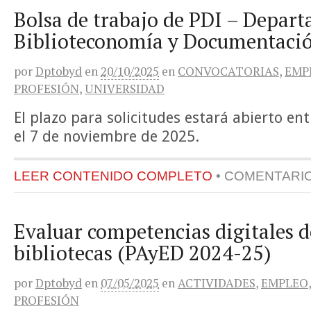
Bolsa de trabajo de PDI – Depar
Biblioteconomía y Documentació
por
Dptobyd
en
20/10/2025
en
CONVOCATORIAS
,
EMP
PROFESIÓN
,
UNIVERSIDAD
El plazo para solicitudes estará abierto ent
el 7 de noviembre de 2025.
LEER CONTENIDO COMPLETO
•
COMENTARI
Evaluar competencias digitales d
bibliotecas (PAyED 2024-25)
por
Dptobyd
en
07/05/2025
en
ACTIVIDADES
,
EMPLEO
PROFESIÓN