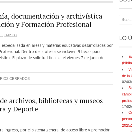
ía, documentación y archivística
ación y Formación Profesional
AS
,
EMPLEO
LO 
 especializada en áreas y materias educativas desarrolladas por
rofesional. Dentro de la oferta se incluyen 9 becas para
Ev
tica. El plazo de solicitud finaliza el viernes 7 de junio de
(bibl
Vi
de la 
RIOS CERRADOS
02/03
So
cambio
de archivos, bibliotecas y museos
profe
ura y Deporte
17/02
Có
perso
2025/
a ingreso, por el sistema general de acceso libre y promoción