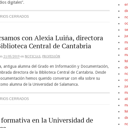
ios digitales”.
e
d
RIOS CERRADOS
n
oc
s
samos con Alexia Luiña, directora
ju
m
Biblioteca Central de Cantabria
ab
m
en
21/05/2019
en
NOTICIAS
,
PROFESIÓN
fe
ña, antigua alumna del Grado en Información y Documentación,
d
brada directora de la Biblioteca Central de Cantabria. Desde
n
Documentación hemos querido conversar con ella sobre su
oc
a como alumna de la Universidad de Salamanca.
ju
m
RIOS CERRADOS
ab
m
fe
 formativa en la Universidad de
d
n
ca