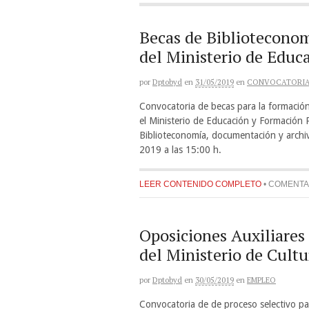
Becas de Biblioteconom
del Ministerio de Educ
por
Dptobyd
en
31/05/2019
en
CONVOCATORI
Convocatoria de becas para la formación
el Ministerio de Educación y Formación P
Biblioteconomía, documentación y archivís
2019 a las 15:00 h.
LEER CONTENIDO COMPLETO
•
COMENTA
Oposiciones Auxiliares 
del Ministerio de Cult
por
Dptobyd
en
30/05/2019
en
EMPLEO
Convocatoria de de proceso selectivo par