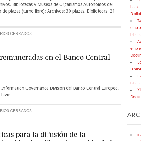
Li
Archivos, Bibliotecas y Museos de Organismos Autónomos del
bolsa
de plazas (turno libre): Archivos: 30 plazas, Bibliotecas: 21
Bibli
Ta
empleo
RIOS CERRADOS
biblio
As
emple
 remuneradas en el Banco Central
Docum
Bo
Bibli
Ev
bibli
n Information Governance Division del Banco Central Europeo,
XI
chivos.
Docum
RIOS CERRADOS
ARC
cas para la difusión de la
m