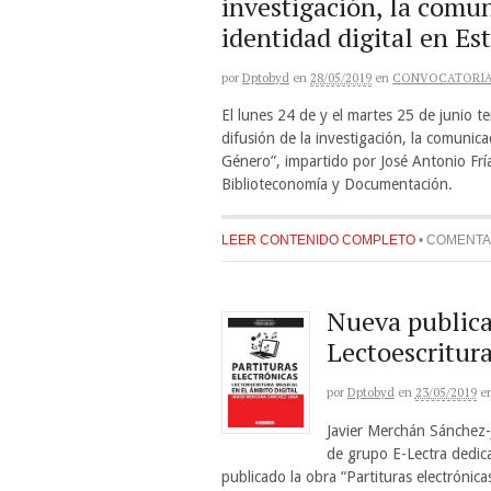
investigación, la comuni
identidad digital en Es
por
Dptobyd
en
28/05/2019
en
CONVOCATORI
El lunes 24 de y el martes 25 de junio te
difusión de la investigación, la comunicac
Género”, impartido por José Antonio Fr
Biblioteconomía y Documentación.
LEER CONTENIDO COMPLETO
•
COMENTA
Nueva publicac
Lectoescritura
por
Dptobyd
en
23/05/2019
e
Javier Merchán Sánchez-J
de grupo E-Lectra dedicad
publicado la obra “Partituras electrónica