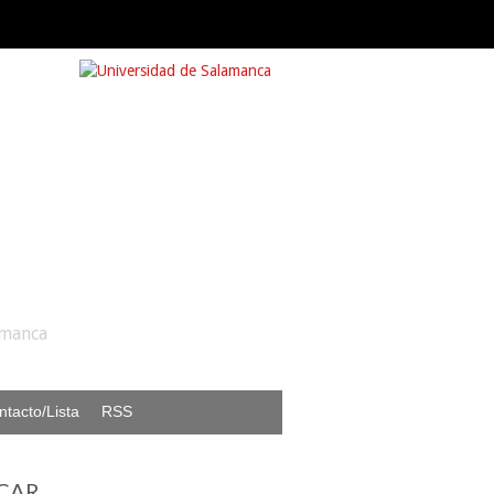
amanca
ntacto/Lista
RSS
CAR