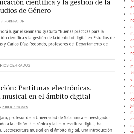
cación científica y la gestión de la
fe
e
tudios de Género
d
n
AS
,
FORMACIÓN
oc
ndrá lugar el seminario gratuito “Buenas prácticas para la
m
ión científica y la gestión de la identidad digital en Estudios de
e
ías y Carlos Díaz-Redondo, profesores del Departamento de
d
n
ab
RIOS CERRADOS
m
fe
e
ión: Partituras electrónicas.
d
n
 musical en el ámbito digital
oc
ju
n
PUBLICACIONES
m
ara, profesor de la Universidad de Salamanca e investigador
ab
o a la edición electrónica y la lecto-escritura digital, ha
m
s. Lectoescritura musical en el ámbito digital, una introducción
fe