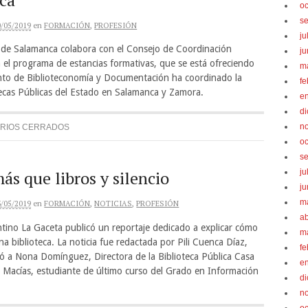
oc
s
0/05/2019
en
FORMACIÓN
,
PROFESIÓN
ju
 de Salamanca colabora con el Consejo de Coordinación
ju
n el programa de estancias formativas, que se está ofreciendo
m
nto de Biblioteconomía y Documentación ha coordinado la
fe
otecas Públicas del Estado en Salamanca y Zamora.
e
d
n
RIOS CERRADOS
oc
s
ju
s que libros y silencio
ju
m
3/05/2019
en
FORMACIÓN
,
NOTICIAS
,
PROFESIÓN
ab
antino La Gaceta publicó un reportaje dedicado a explicar cómo
m
na biblioteca. La noticia fue redactada por Pili Cuenca Díaz,
fe
tó a Nona Domínguez, Directora de la Biblioteca Pública Casa
e
 Macías, estudiante de último curso del Grado en Información
d
n