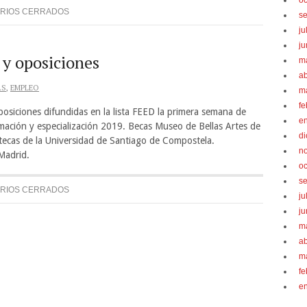
oc
RIOS CERRADOS
s
ju
ju
 y oposiciones
m
ab
AS
,
EMPLEO
m
fe
siciones difundidas en la lista FEED la primera semana de
e
ción y especialización 2019. Becas Museo de Bellas Artes de
d
tecas de la Universidad de Santiago de Compostela.
n
Madrid.
oc
s
RIOS CERRADOS
ju
ju
m
ab
m
fe
e