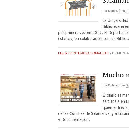
por
Dptobyd
en
1
La Universidad
Bibliotecaria e
por primera vez en 2019. El Departame
estancia, en colaboración con las Bibli
LEER CONTENIDO COMPLETO
•
COMENTA
Mucho má
por
Dptobyd
en
0
El diario salm
se trabaja en u
quien entrevis
de las Conchas de Salamanca, y a Luismi
y Documentación.