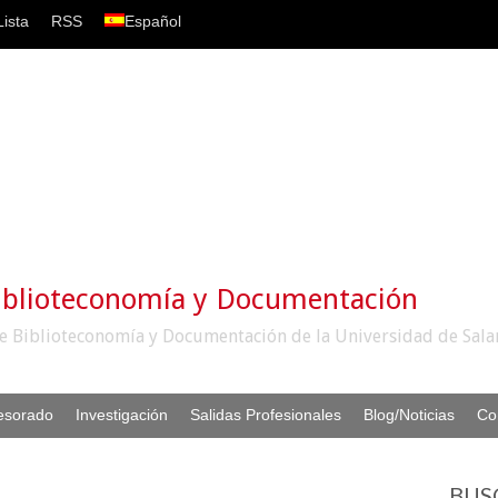
ista
RSS
Español
iblioteconomía y Documentación
e Biblioteconomía y Documentación de la Universidad de Sal
esorado
Investigación
Salidas Profesionales
Blog/Noticias
Co
BUS