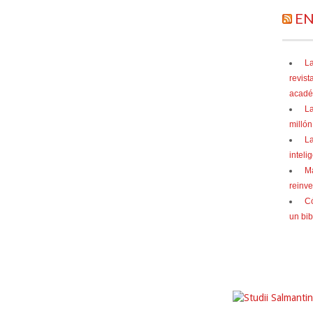
EN
La
revist
acadé
La
millón
La
inteli
Má
reinve
Có
un bib
Política de privacidad