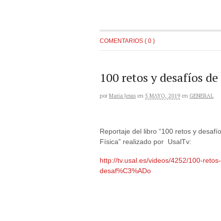
COMENTARIOS { 0 }
100 retos y desafíos de
por
Maria Jesus
en
5 MAYO, 2019
en
GENERAL
Reportaje del libro “100 retos y desafí
Física” realizado por UsalTv:
http://tv.usal.es/videos/4252/100-retos-
desaf%C3%ADo