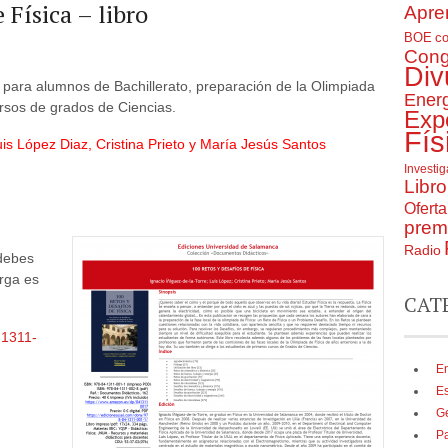
 Física – libro
Apre
BOE
c
Cong
Div
o para alumnos de Bachillerato, preparación de la Olimpiada
Ener
ursos de grados de Ciencias.
Exp
Fís
uis López Diaz, Cristina Prieto y María Jesús Santos
Investi
Libro
Ofert
prem
Radio
(debes
arga es
CAT
-1311-
En
E
G
P