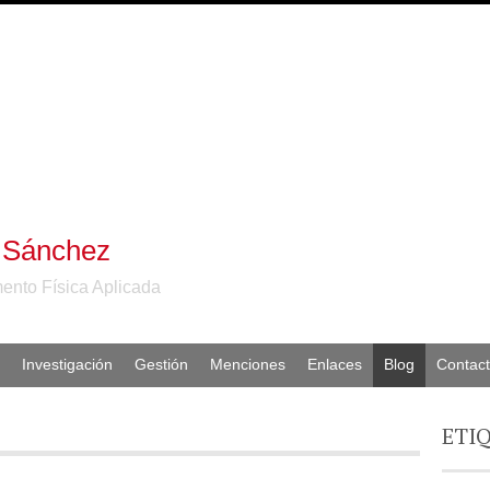
 Sánchez
ento Física Aplicada
Investigación
Gestión
Menciones
Enlaces
Blog
Contac
ETI