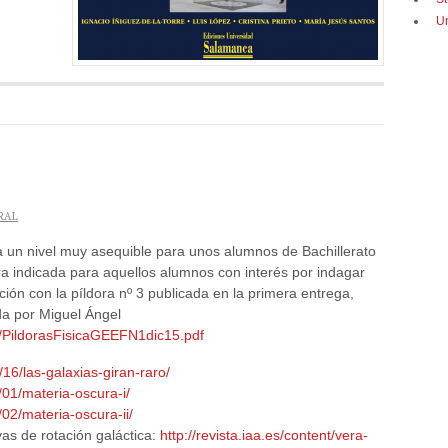
U
RAL
 a un nivel muy asequible para unos alumnos de Bachillerato
ora indicada para aquellos alumnos con interés por indagar
ción con la píldora nº 3 publicada en la primera entrega,
da por Miguel Ángel
ca/PildorasFisicaGEEFN1dic15.pdf
16/las-galaxias-giran-raro/
/01/materia-oscura-i/
02/materia-oscura-ii/
as de rotación galáctica:
http://revista.iaa.es/content/vera-