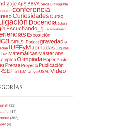
ndizaje
ApS
BBVA
beca
Bibliografía
conferencia
oncurso
Curiosidades
reso
Curso
ulgación
Docencia
Eclipse
Escuchando_g
gía
EscuelaVerano
eriencias
Exposición
ica
gravedad
GIRLS_Porject
IA
IUFFyM
Jornadas
Jugutes
gación
Matemáticas
Máster
Luz
ODS
Olimpiada
Paper
a empleo
Poster
io
Prensa
Publicación
Proyecto
RSEF
Video
STEM
UniverUSAL
EGORÍAS
glish
(32)
spañol
(12)
eneral
(382)
aper
(4)