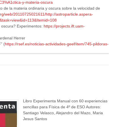
C3%A1ctica-y-materia-oscura
 de la materia ordinaria y oscura sobre la velocidad de
org/web/20110725021611/http://astroparticle.aspera-
t&task=view&id=113&Itemid=108
a oscura? Experimentos:
https://projects.ift.uam-
ardenal Herrer
” (
https://rsef.es/noticias-actividades-geef/item/745-pildoras-
Libro Experimenta Manual con 60 experiencias
sencillas para Física de 4º de ESO Autores:
Santiago Velasco, Alejandro del Mazo, Maria
Jesus Santos