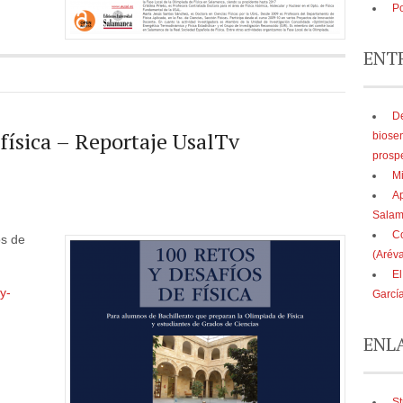
Po
ENT
De
 física – Reportaje UsalTv
biose
prosp
Mi
Ap
Sala
Co
os de
(Aréva
El
y-
Garcí
ENL
St