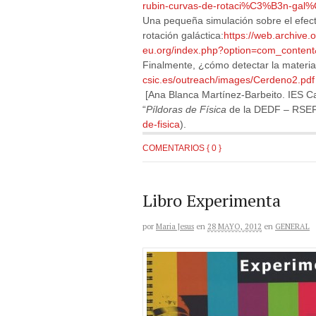
rubin-curvas-de-rotaci%C3%B3n-gal%
Una pequeña simulación sobre el efecto
rotación galáctica:
https://web.archive.
eu.org/index.php?option=com_conten
Finalmente, ¿cómo detectar la materi
csic.es/outreach/images/Cerdeno2.pdf
[Ana Blanca Martínez-Barbeito. IES C
“
Píldoras de Física
de la DEDF – RSEF
de-fisica
).
COMENTARIOS { 0 }
Libro Experimenta
por
Maria Jesus
en
28 MAYO, 2012
en
GENERAL