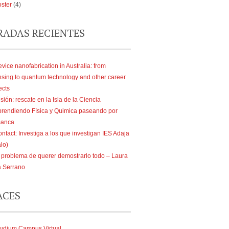
ster
(4)
RADAS RECIENTES
vice nanofabrication in Australia: from
nsing to quantum technology and other career
ects
sión: rescate en la Isla de la Ciencia
rendiendo Física y Quimica paseando por
manca
ntact: Investiga a los que investigan IES Adaja
lo)
 problema de querer demostrarlo todo – Laura
a Serrano
ACES
udium Campus Virtual