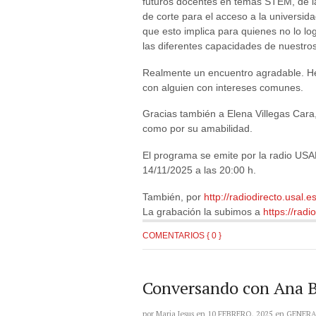
futuros docentes en temas STEM, de l
de corte para el acceso a la universida
que esto implica para quienes no lo lo
las diferentes capacidades de nuestros
Realmente un encuentro agradable. He
con alguien con intereses comunes.
Gracias también a Elena Villegas Cara
como por su amabilidad.
El programa se emite por la radio USAL
14/11/2025 a las 20:00 h.
También, por
http://radiodirecto.usal.es
La grabación la subimos a
https://rad
COMENTARIOS { 0 }
Conversando con Ana 
por
Maria Jesus
en
10 FEBRERO, 2025
en
GENERA