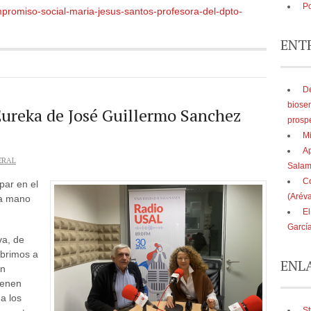
Po
mpromiso-social-maria-jesus-santos-profesora-del-dpto-
ENT
De
biose
reka de José Guillermo Sanchez
prosp
Mi
Ap
ERAL
Sala
Co
par en el
(Aréva
la mano
El
Garcí
va, de
ubrimos a
ENL
an
tienen
a los
St