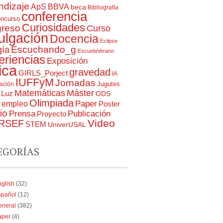
ndizaje
ApS
BBVA
beca
Bibliografía
conferencia
oncurso
Curiosidades
reso
Curso
ulgación
Docencia
Eclipse
Escuchando_g
gía
EscuelaVerano
eriencias
Exposición
ica
gravedad
GIRLS_Porject
IA
IUFFyM
Jornadas
Jugutes
gación
Matemáticas
Máster
Luz
ODS
Olimpiada
Paper
a empleo
Poster
io
Prensa
Publicación
Proyecto
RSEF
Video
STEM
UniverUSAL
EGORÍAS
glish
(32)
spañol
(12)
eneral
(382)
aper
(4)