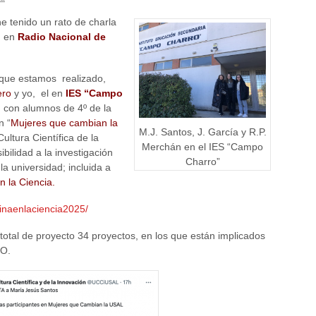
e tenido un rato de charla
o
en
Radio Nacional de
 que estamos realizado,
ero
y yo, el en
IES “Campo
n
con alumnos de 4º de la
n “
Mujeres que cambian la
M.J. Santos, J. García y R.P.
ultura Científica de la
Merchán en el IES “Campo
bilidad a la investigación
Charro”
a universidad; incluida a
n la Ciencia.
yninaenlaciencia2025/
total de proyecto 34 proyectos, en los que están implicados
SO.