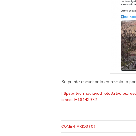
Se puede escuchar la entrevista, a part
https://rtve-mediavod-lote3.rtve.es
idasset=16442972
COMENTARIOS { 0 }