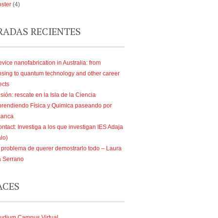
ster
(4)
RADAS RECIENTES
vice nanofabrication in Australia: from
nsing to quantum technology and other career
ects
sión: rescate en la Isla de la Ciencia
rendiendo Física y Quimica paseando por
manca
ntact: Investiga a los que investigan IES Adaja
lo)
 problema de querer demostrarlo todo – Laura
a Serrano
ACES
udium Campus Virtual