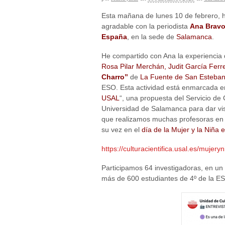
Esta mañana de lunes 10 de febrero, h
agradable con la periodista
Ana Brav
España
, en la sede de
Salamanca
.
He compartido con Ana la experiencia
Rosa Pilar Merchán,
Judit García Ferr
Charro”
de
La Fuente de San Esteba
ESO. Esta actividad está enmarcada e
USAL
“, una propuesta del Servicio de C
Universidad de Salamanca para dar visi
que realizamos muchas profesoras en l
su vez en el
día de la Mujer y la Niña e
https://culturacientifica.usal.es/mujer
Participamos 64 investigadoras, en un 
más de 600 estudiantes de 4º de la E