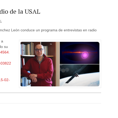
adio de la USAL
L
nchez León conduce un programa de entrevistas en radio
 a
do su
.04564
.
4403822
15-02-