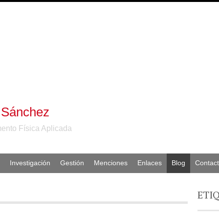
 Sánchez
ento Física Aplicada
Investigación
Gestión
Menciones
Enlaces
Blog
Contac
ETI