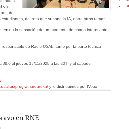
as notas
U
d y lo
gran, de
 estudiantes, del reto que supone la IA, entre otros temas.
 tenido la sensación de un momento de charla interesante
, responsable de Radio USAL, tanto por la parte técnica
 89.0 el jueves 13/11/2025 a las 20 h y el sábado
/
.
io.usal.es/programa/eureka/
y lo distribuimos por IVoox
Bravo en RNE
L