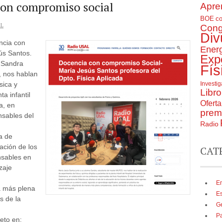
on compromiso social
Apre
BOE
c
L
Cong
Div
ncia con
Ener
ús Santos.
Exp
 Sandra
Fís
, nos hablan
sica y
Investi
Libro
ta infantil
Ofert
a, en
prem
nsables del
Radio
ra de
cación de los
CAT
nsables en
zaje
En
a más plena
E
s de la
G
P
eto en: