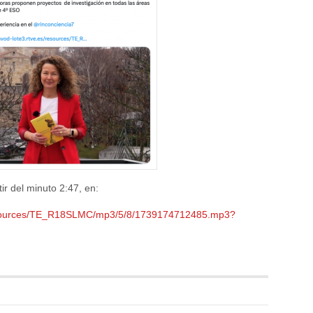
ir del minuto 2:47, en:
/resources/TE_R18SLMC/mp3/5/8/1739174712485.mp3?