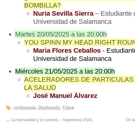
BOMBILLA?
Nuria Sevilla Sierra
– Estudiante 
Universidad de Salamanca
Martes 20/05/2025 a las 20:00h
YOU SPINN MY HEAD RIGHT ROU
Maria Flores Ceballos
-
Estudiant
Universidad de Salamanca
Miércoles 21/05/2025 a las 20:00h
ACELERADORES DE PARTICULAS 
LA SALUD
José Manuel Álvarez
conferencia
,
Divulgación
,
Física
←
La humanidad y el cosmos – Supernova USAL
On da