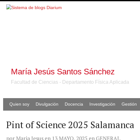
María Jesús Santos Sánchez
Facultad de Ciencias - Departamento Física Aplicada
Quien soy
Divulgación
Docencia
Investigación
Gestión
Pint of Science 2025 Salamanca
por
Maria Jesus
en
13 MAYO, 2025
en
GENERAL