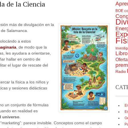
la de la Ciencia
Apre
BOE
c
Cong
Div
sión más de divulgación en la
Ener
io de Salamanca.
Exp
Fís
colocándo a estos
maginaria
, de modo que la
Investi
Libro
as, les ayudara a orientarse,
ar hallar en centro de
Ofert
prem
itar el lugar de rescate del
Radio
car la física a los niños y
CAT
ticas y sesiones didácticas
mo un conjunto de fórmulas
En
cuando en realidad es
E
l universo
.
G
 “marketing”: parece invisible. Conceptos como el campo
P