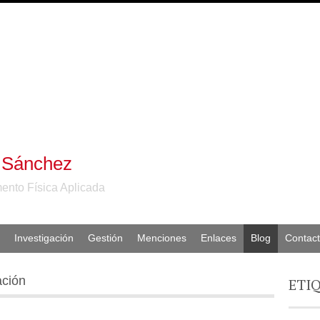
 Sánchez
ento Física Aplicada
Investigación
Gestión
Menciones
Enlaces
Blog
Contac
ación
ETI