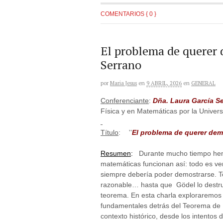
COMENTARIOS { 0 }
El problema de querer 
Serrano
por
Maria Jesus
en
9 ABRIL, 2026
en
GENERAL
Conferenciante
:
Dña. Laura García S
Física y en Matemáticas por la Univer
”
Título
:
El problema de querer dem
Resumen
:
Durante mucho tiempo he
matemáticas funcionan así: todo es ver
siempre debería poder demostrarse. 
razonable… hasta que Gödel lo destru
teorema. En esta charla exploraremos 
fundamentales detrás del Teorema de 
contexto histórico, desde los intentos 