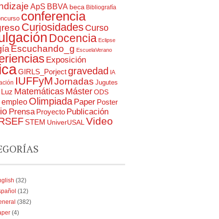
ndizaje
ApS
BBVA
beca
Bibliografía
conferencia
oncurso
Curiosidades
reso
Curso
ulgación
Docencia
Eclipse
Escuchando_g
gía
EscuelaVerano
eriencias
Exposición
ica
gravedad
GIRLS_Porject
IA
IUFFyM
Jornadas
Jugutes
gación
Matemáticas
Máster
Luz
ODS
Olimpiada
Paper
a empleo
Poster
io
Prensa
Publicación
Proyecto
RSEF
Video
STEM
UniverUSAL
EGORÍAS
glish
(32)
spañol
(12)
eneral
(382)
aper
(4)