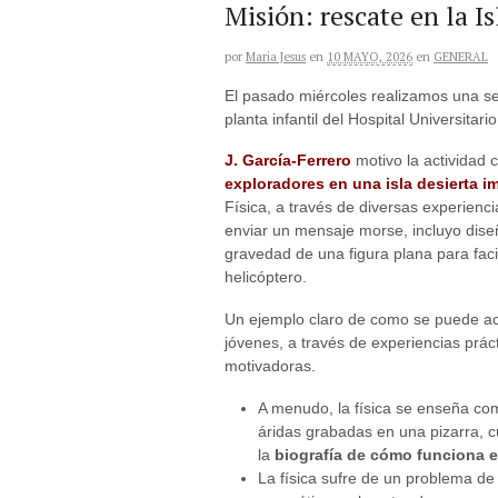
Misión: rescate en la Is
por
Maria Jesus
en
10 MAYO, 2026
en
GENERAL
El pasado miércoles realizamos una se
planta infantil del Hospital Universitar
J. García-Ferrero
motivo la actividad 
exploradores en una isla desierta i
Física, a través de diversas experienci
enviar un mensaje morse, incluyo diseñ
gravedad de una figura plana para facil
helicóptero.
Un ejemplo claro de como se puede acer
jóvenes, a través de experiencias prác
motivadoras.
A menudo, la física se enseña co
áridas grabadas en una pizarra, 
la
biografía de cómo funciona e
La física sufre de un problema de