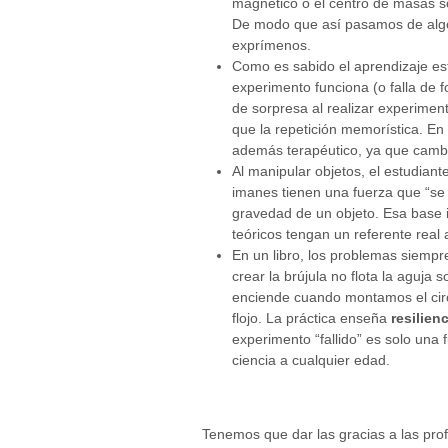
magnético o el centro de masas 
De modo que así pasamos de algo a
exprímenos.
Como es sabido el aprendizaje es
experimento funciona (o falla de 
de sorpresa al realizar experimen
que la repetición memorística. En
además terapéutico, ya que cambia 
Al manipular objetos, el estudiant
imanes tienen una fuerza que “se 
gravedad de un objeto. Esa base i
teóricos tengan un referente real 
En un libro, los problemas siempre 
crear la brújula no flota la aguj
enciende cuando montamos el circ
flojo. La práctica enseña
resilien
experimento “fallido” es solo una
ciencia a cualquier edad.
Tenemos que dar las gracias a las prof