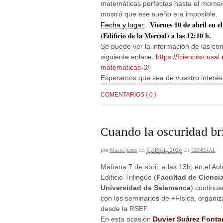
matemáticas perfectas hasta el mome
mostró que ese sueño era imposible.
Viernes 10 de abril en e
Fecha y lugar
:
(Edificio de la Merced) a las 12:10 h.
Se puede ver la información de las co
siguiente enlace:
https://fciencias.us
matematicas-3/
Esperamos que sea de vuestro interés
COMENTARIOS { 0 }
Cuando la oscuridad br
por
Maria Jesus
en
6 ABRIL, 2026
en
GENERAL
Mañana 7 de abril, a las 13h, en el Aula
Edificio Trilingüe (
Facultad de Cienci
Universidad de Salamanca
) continu
con los seminarios de +Física, organi
desde la RSEF.
En esta ocasión
Duvier Suárez Fonta