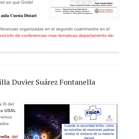
nto en que Gödel
l aula Cuesta Dutari
nferencias organizadas en el segundo cuatrimestre en el
al.es/ciclo-de-conferencias-mas-tematicas-departamento-de-
.
illa Duvier Suárez Fontanella
 III del
as USAL
aremos
zados
nella
, del