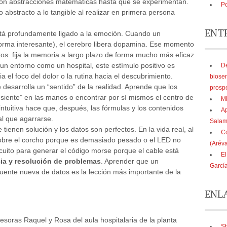
son abstracciones matemáticas hasta que se experimentan.
Po
bstracto a lo tangible al realizar en primera persona
ENT
tá profundamente ligado a la emoción. Cuando un
forma interesante), el cerebro libera dopamina. Ese momento
tos fija la memoria a largo plazo de forma mucho más eficaz
 un entorno como un hospital, este estímulo positivo es
De
el foco del dolor o la rutina hacia el descubrimiento.
biose
e desarrolla un “sentido” de la realidad. Aprende que los
prosp
siente” en las manos o encontrar por sí mismos el centro de
Mi
ntuitiva hace que, después, las fórmulas y los contenidos
Ap
al que agarrarse.
Sala
tienen solución y los datos son perfectos. En la vida real, al
Co
a sobre el corcho porque es demasiado pesado o el LED no
(Aréva
uito para generar el código morse porque el cable está
El
cia y resolución de problemas
. Aprender que un
Garcí
 fuente nueva de datos es la lección más importante de la
ENL
esoras Raquel y Rosa del aula hospitalaria de la planta
St