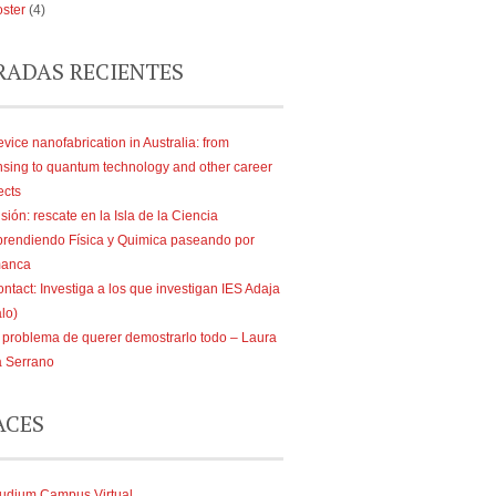
ster
(4)
RADAS RECIENTES
vice nanofabrication in Australia: from
nsing to quantum technology and other career
ects
sión: rescate en la Isla de la Ciencia
rendiendo Física y Quimica paseando por
manca
ntact: Investiga a los que investigan IES Adaja
lo)
 problema de querer demostrarlo todo – Laura
a Serrano
ACES
udium Campus Virtual