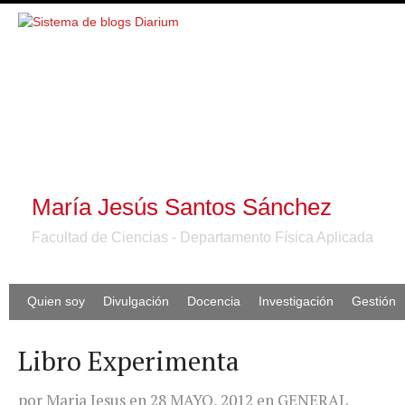
María Jesús Santos Sánchez
Facultad de Ciencias - Departamento Física Aplicada
Quien soy
Divulgación
Docencia
Investigación
Gestión
Libro Experimenta
por
Maria Jesus
en
28 MAYO, 2012
en
GENERAL