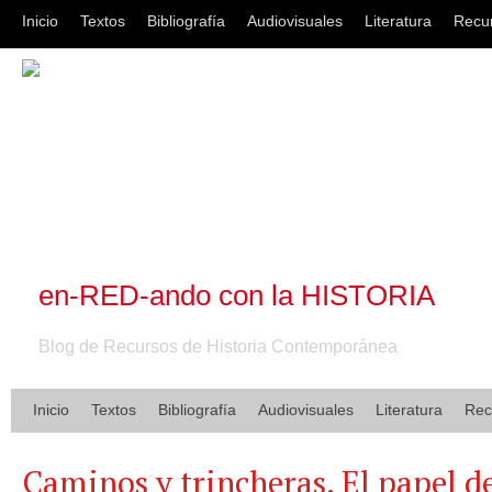
Inicio
Textos
Bibliografía
Audiovisuales
Literatura
Recu
en-RED-ando con la HISTORIA
Blog de Recursos de Historia Contemporánea
Inicio
Textos
Bibliografía
Audiovisuales
Literatura
Rec
Caminos y trincheras. El papel d