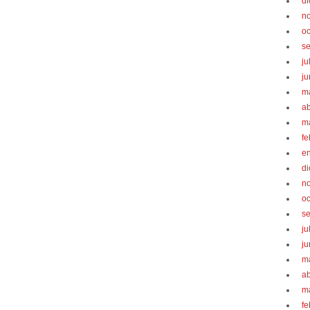
d
n
oc
s
ju
ju
m
ab
m
fe
e
d
n
oc
s
ju
ju
m
ab
m
fe