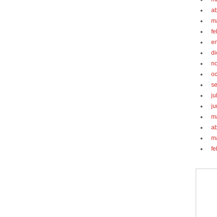
ab
m
fe
e
d
n
oc
s
ju
ju
m
ab
m
fe