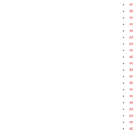
e
d
n
oc
s
ju
ju
m
ab
m
fe
e
d
n
oc
s
ju
ju
m
ab