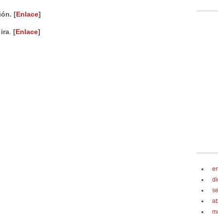
ón. [
Enlace
]
ira
.
[
Enlace
]
e
d
s
ab
m