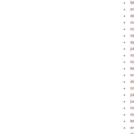
fe
e
d
n
oc
s
a
ju
m
m
fe
e
d
n
ju
ju
m
m
fe
e