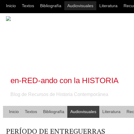
Inicio
Textos
Bibliografía
Audiovisuales
Literatura
Recu
en-RED-ando con la HISTORIA
Blog de Recursos de Historia Contemporánea
Inicio
Textos
Bibliografía
Audiovisuales
Literatura
Rec
PERÍODO DE ENTREGUERRAS