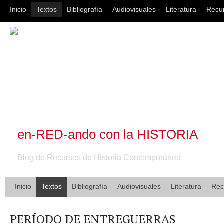
Inicio
Textos
Bibliografía
Audiovisuales
Literatura
Recu
en-RED-ando con la HISTORIA
Blog de Recursos de Historia Contemporánea
Inicio
Textos
Bibliografía
Audiovisuales
Literatura
Rec
PERÍODO DE ENTREGUERRAS