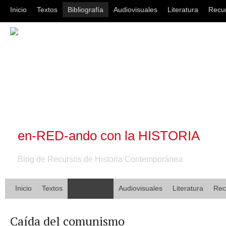
Inicio
Textos
Bibliografía
Audiovisuales
Literatura
Recu
en-RED-ando con la HISTORIA
Blog de Recursos de Historia Contemporánea
Inicio
Textos
Bibliografía
Audiovisuales
Literatura
Rec
Caída del comunismo