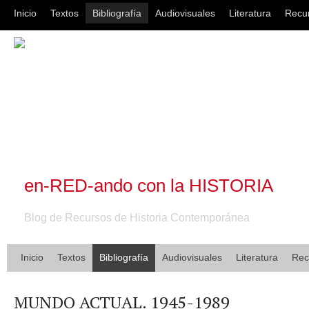
Inicio
Textos
Bibliografía
Audiovisuales
Literatura
Recu
en-RED-ando con la HISTORIA
Blog de Recursos de Historia Contemporánea
Inicio
Textos
Bibliografía
Audiovisuales
Literatura
Rec
MUNDO ACTUAL. 1945-1989