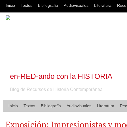
Inicio
Textos
Bibliografía
Audiovisuales
Literatura
Recu
en-RED-ando con la HISTORIA
Blog de Recursos de Historia Contemporánea
Inicio
Textos
Bibliografía
Audiovisuales
Literatura
Rec
Exposición: Impresionistas y mo