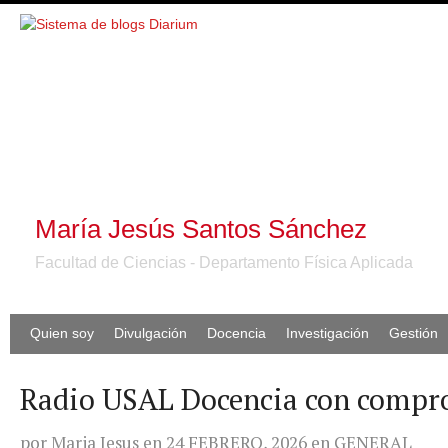
María Jesús Santos Sánchez
Facultad de Ciencias - Departamento Física Aplicada
Quien soy
Divulgación
Docencia
Investigación
Gestión
Radio USAL Docencia con compro
por
Maria Jesus
en
24 FEBRERO, 2026
en
GENERAL