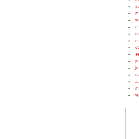
ab
m
fe
e
d
n
oc
s
ju
ju
m
ab
m
fe