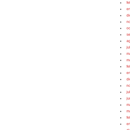
fe
e
d
n
oc
s
a
ju
m
m
fe
e
d
n
ju
ju
m
m
fe
e