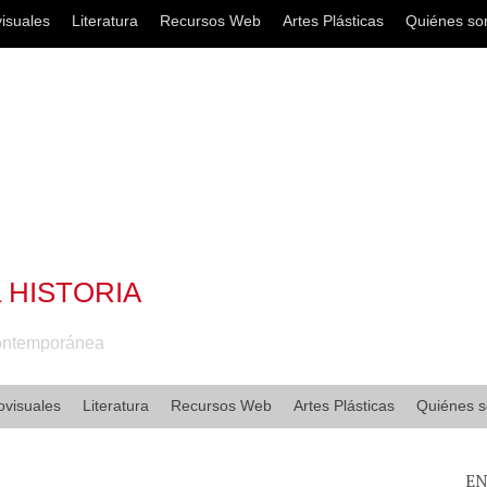
isuales
Literatura
Recursos Web
Artes Plásticas
Quiénes s
a HISTORIA
Contemporánea
ovisuales
Literatura
Recursos Web
Artes Plásticas
Quiénes 
EN