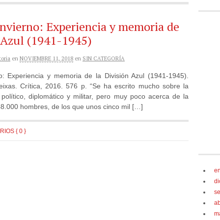
nvierno: Experiencia y memoria de
n Azul (1941-1945)
oria
en
NOVIEMBRE 11, 2018
en
SIN CATEGORÍA
: Experiencia y memoria de la División Azul (1941-1945).
xas. Crítica, 2016. 576 p. “Se ha escrito mucho sobre la
político, diplomático y militar, pero muy poco acerca de la
48.000 hombres, de los que unos cinco mil […]
IOS { 0 }
e
d
s
ab
m