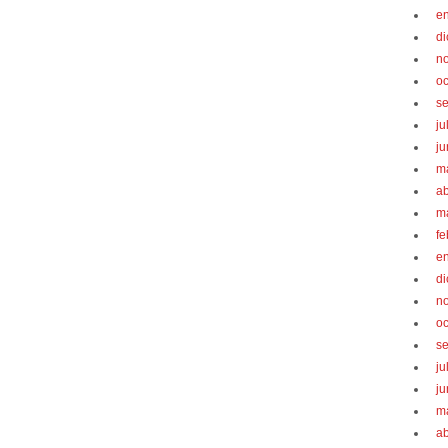
e
d
n
oc
s
ju
ju
m
ab
m
fe
e
d
n
oc
s
ju
ju
m
ab