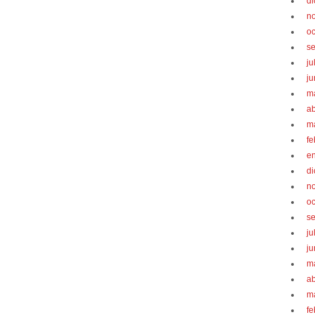
d
n
oc
s
ju
ju
m
ab
m
fe
e
d
n
oc
s
ju
ju
m
ab
m
fe