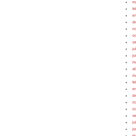
m
fe
e
d
n
oc
s
ju
ju
m
ab
m
fe
e
d
n
oc
s
ju
ju
m