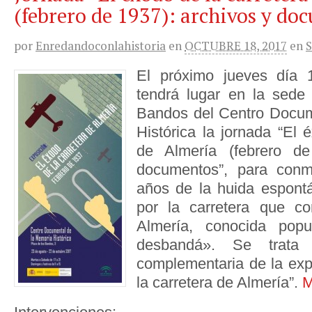
(febrero de 1937): archivos y do
por
Enredandoconlahistoria
en
OCTUBRE 18, 2017
en
El próximo jueves día 
tendrá lugar en la sede
Bandos del Centro Docum
Histórica la jornada “El 
de Almería (febrero de
documentos”, para conm
años de la huida espont
por la carretera que c
Almería, conocida pop
desbandá». Se trata
complementaria de la exp
la carretera de Almería”.
M