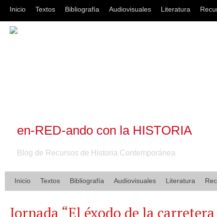
Inicio
Textos
Bibliografía
Audiovisuales
Literatura
Recu
en-RED-ando con la HISTORIA
Blog de Recursos de Historia Contemporánea
Inicio
Textos
Bibliografía
Audiovisuales
Literatura
Rec
Jornada “El éxodo de la carreter