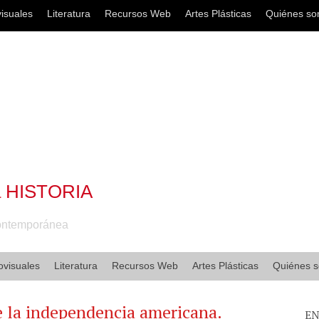
isuales
Literatura
Recursos Web
Artes Plásticas
Quiénes s
a HISTORIA
Contemporánea
ovisuales
Literatura
Recursos Web
Artes Plásticas
Quiénes 
de la independencia americana.
EN