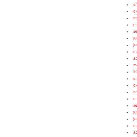
e
d
n
oc
s
ju
ju
m
ab
m
fe
e
d
n
oc
s
ju
ju
m
ab