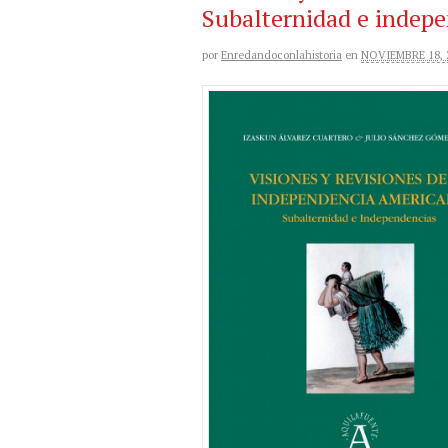
Subalternidad e indep
por
Enredandoconlahistoria
en
NOVIEMBRE 18, 