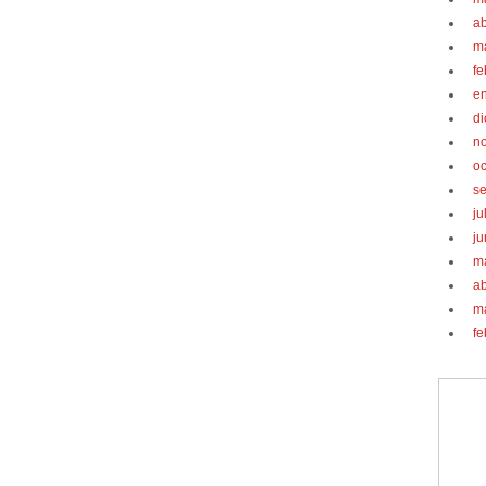
ab
m
fe
e
d
n
oc
s
ju
ju
m
ab
m
fe