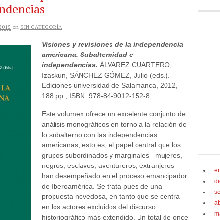
endencias
2015
en
SIN CATEGORÍA
Visiones y revisiones de la independencia
americana. Subalternidad e
independencias.
ÁLVAREZ CUARTERO,
Izaskun, SÁNCHEZ GÓMEZ, Julio (eds.).
Ediciones universidad de Salamanca, 2012,
188 pp., ISBN: 978-84-9012-152-8
Este volumen ofrece un excelente conjunto de
análisis monográficos en torno a la relación de
lo subalterno con las independencias
americanas, esto es, el papel central que los
grupos subordinados y marginales –mujeres,
negros, esclavos, aventureros, extranjeros—
e
han desempeñado en el proceso emancipador
d
de Iberoamérica. Se trata pues de una
s
propuesta novedosa, en tanto que se centra
ab
en los actores excluidos del discurso
m
historiográfico más extendido. Un total de once