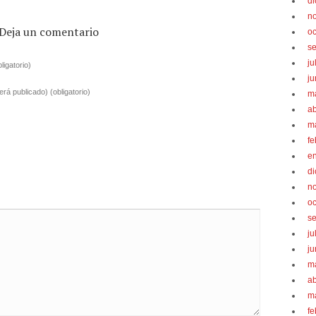
d
n
Deja un comentario
oc
s
ju
bligatorio)
ju
será publicado)
(obligatorio)
m
ab
m
fe
e
d
n
oc
s
ju
ju
m
ab
m
fe