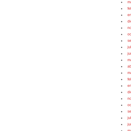
m
fe
e
d
n
oc
s
ju
ju
m
ab
m
fe
e
d
n
oc
s
ju
ju
m