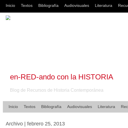
Inicio
Textos
Bibliografía
Audiovisuales
Literatura
Recu
en-RED-ando con la HISTORIA
Blog de Recursos de Historia Contemporánea
Inicio
Textos
Bibliografía
Audiovisuales
Literatura
Rec
Archivo | febrero 25, 2013