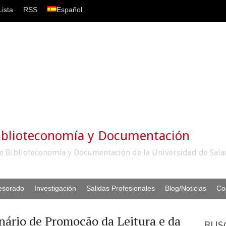
ista
RSS
Español
iblioteconomía y Documentación
e Biblioteconomía y Documentación de la Universidad de Sal
esorado
Investigación
Salidas Profesionales
Blog/Noticias
Co
inário de Promoção da Leitura e da
BUS