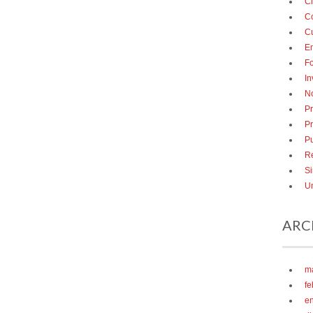
Ci
C
Cu
E
F
In
No
Pr
P
Pu
R
Si
Un
ARC
m
fe
e