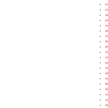
n
oc
s
ju
m
ab
m
fe
d
n
oc
ju
m
ab
m
fe
d
n
oc
s