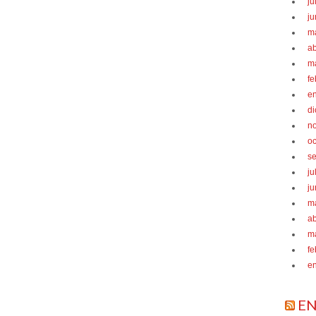
ju
ju
m
ab
m
fe
e
d
n
oc
s
ju
ju
m
ab
m
fe
e
EN