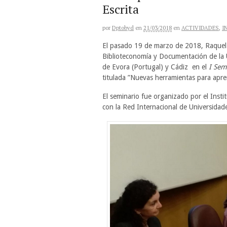
Escrita
por
Dptobyd
en
21/03/2018
en
ACTIVIDADES
,
I
El pasado 19 de marzo de 2018, Raquel
Biblioteconomía y Documentación de la U
de Evora (Portugal) y Cádiz en el
I Sem
titulada ”Nuevas herramientas para aprend
El seminario fue organizado por el Insti
con la Red Internacional de Universidad