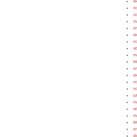
d
n
oc
m
e
d
n
ab
m
fe
e
d
n
oc
ju
m
ab
m
fe
e
d