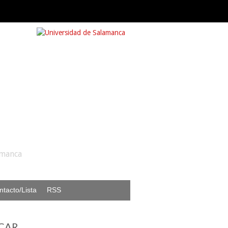
amanca
ntacto/Lista
RSS
CAR