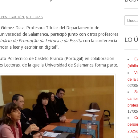
NVESTIGACIÓN
,
NOTICIAS
 Gómez Díaz, Profesora Titular del Departamento de
niversidad de Salamanca, participó junto con otros profesores
LO 
inário de Promoção da Leitura e da Escrita
con la conferencia
er a leer y escribir en digital”.
tuto Politécnico de Castelo Branco (Portugal) en colaboración
Ev
es Lectoras, de la que la Universidad de Salamanca forma parte.
(bibl
Vi
de la 
02/03
So
cambio
profe
17/02
Có
perso
2025/