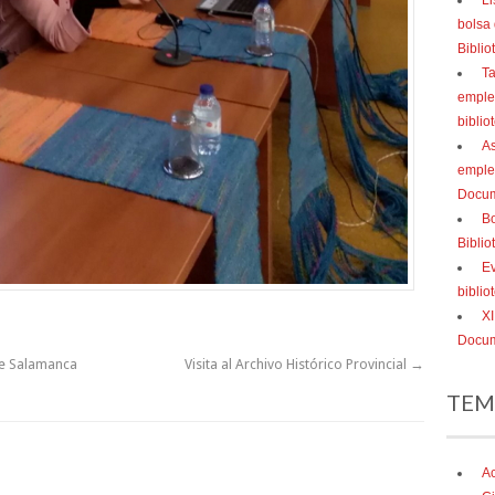
Li
bolsa
Bibli
Ta
empleo
biblio
As
emple
Docum
Bo
Bibli
Ev
bibli
XI
Docum
 de Salamanca
Visita al Archivo Histórico Provincial
→
TEM
Ac