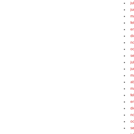
ju
ju
m
fe
e
d
n
oc
s
ju
ju
m
ab
m
fe
e
d
n
oc
s