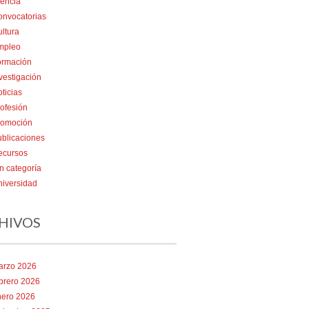
encia
onvocatorias
ltura
mpleo
ormación
vestigación
ticias
ofesión
romoción
blicaciones
ecursos
n categoría
iversidad
HIVOS
arzo 2026
brero 2026
nero 2026