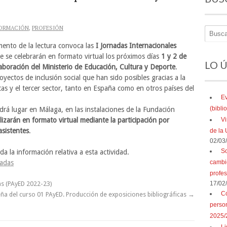
ORMACIÓN
,
PROFESIÓN
ento de la lectura convoca las
I Jornadas Internacionales
 se celebrarán en formato virtual los próximos días
1 y 2 de
LO 
aboración del Ministerio de Educación, Cultura y Deporte
.
oyectos de inclusión social que han sido posibles gracias a la
cas y el tercer sector, tanto en España como en otros países del
Ev
(bibl
drá lugar en Málaga, en las instalaciones de la Fundación
alizarán en formato virtual mediante la participación por
Vi
asistentes
.
de la 
02/03
So
a la información relativa a esta actividad.
nadas
cambio
profe
as (PAyED 2022-23)
17/02
Có
ña del curso 01 PAyED. Producción de exposiciones bibliográficas
→
perso
2025/