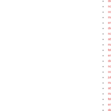
d
n
oc
m
e
d
n
ab
m
fe
e
d
n
oc
ju
m
ab
m
fe
e
d