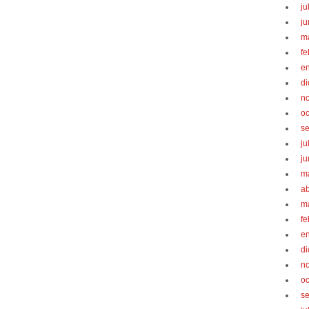
ju
ju
m
fe
e
d
n
oc
s
ju
ju
m
ab
m
fe
e
d
n
oc
s