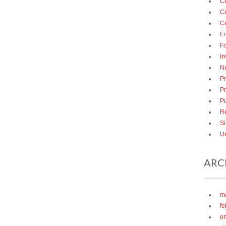
Ci
C
Cu
E
F
In
No
Pr
P
Pu
R
Si
Un
ARC
m
fe
e