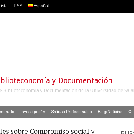
ista
RSS
Español
iblioteconomía y Documentación
e Biblioteconomía y Documentación de la Universidad de Sal
esorado
Investigación
Salidas Profesionales
Blog/Noticias
Co
ales sobre Compromiso social y
BUS