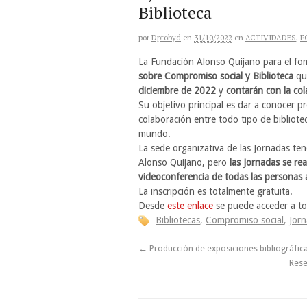
Biblioteca
por
Dptobyd
en
31/10/2022
en
ACTIVIDADES
,
F
La Fundación Alonso Quijano para el fom
sobre Compromiso social y Biblioteca
que
diciembre de 2022
y
contarán con la col
Su objetivo principal es dar a conocer pr
colaboración entre todo tipo de bibliote
mundo.
La sede organizativa de las Jornadas ten
Alonso Quijano, pero
las Jornadas se re
videoconferencia de todas las personas 
La inscripción es totalmente gratuita.
Desde
este enlace
se puede acceder a tod
Bibliotecas
,
Compromiso social
,
Jor
←
Producción de exposiciones bibliográfic
Rese