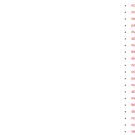
n
oc
s
ju
m
ab
m
fe
d
n
oc
ju
m
ab
m
fe
d
n
oc
s