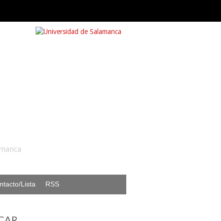
amanca
ntacto/Lista
RSS
CAR