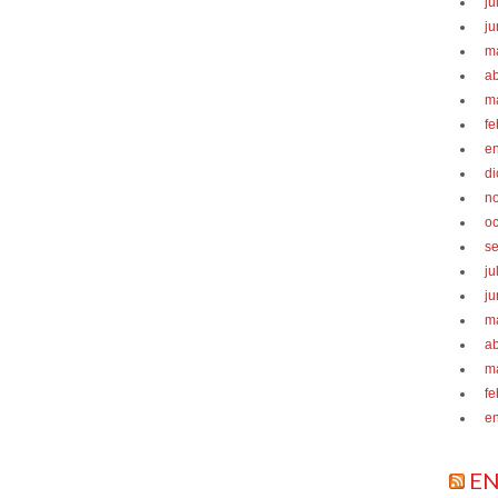
ju
ju
m
ab
m
fe
e
d
n
oc
s
ju
ju
m
ab
m
fe
e
EN