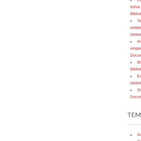
Li
bolsa
Bibli
Ta
empleo
biblio
As
emple
Docum
Bo
Bibli
Ev
bibli
XI
Docum
TEM
Ac