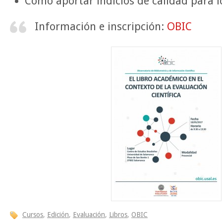
Cómo aportar indicios de calidad para l
Información e inscripción:
OBIC
Cursos
,
Edición
,
Evaluación
,
Libros
,
OBIC