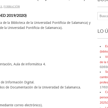
AS
,
FORMACIÓN
yED 2019/2020)
 de la Biblioteca de la Universidad Pontificia de Salamanca) y
e la Universidad Pontificia de Salamanca).
LO 
Ev
(bibl
Vi
de la 
tación, Aula de informática 4.
02/03
So
cambio
 de Información Digital.
profe
udios de Documentación de la Universidad de Salamanca.
17/02
Có
perso
2025/
mediante correo electrónico).