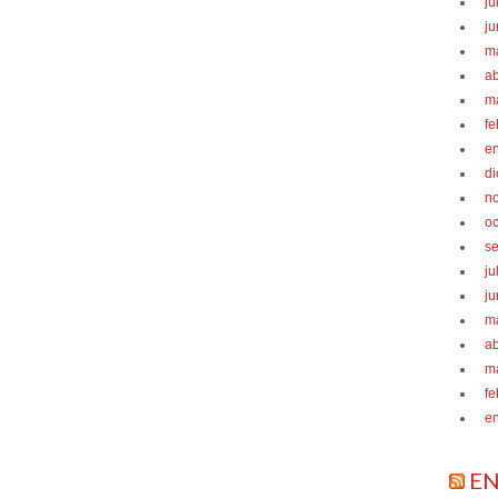
ju
ju
m
ab
m
fe
e
d
n
oc
s
ju
ju
m
ab
m
fe
e
EN