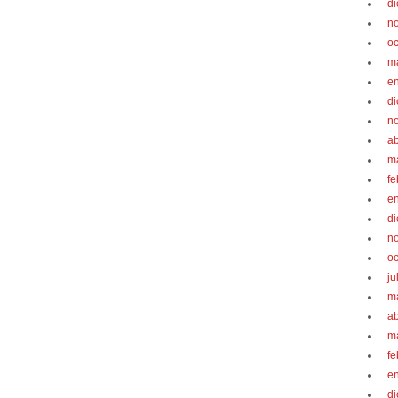
d
n
oc
m
e
d
n
ab
m
fe
e
d
n
oc
ju
m
ab
m
fe
e
d