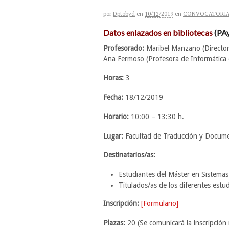
por
Dptobyd
en
10/12/2019
en
CONVOCATORI
Datos enlazados en bibliotecas
(PA
Profesorado:
Maribel Manzano (Directora
Ana Fermoso (Profesora de Informática d
Horas:
3
Fecha:
18/12/2019
Horario:
10:00 – 13:30 h.
Lugar:
Facultad de Traducción y Documen
Destinatarios/as:
Estudiantes del Máster en Sistemas
Titulados/as de los diferentes est
Inscripción:
[Formulario]
Plazas:
20 (Se comunicará la inscripción 