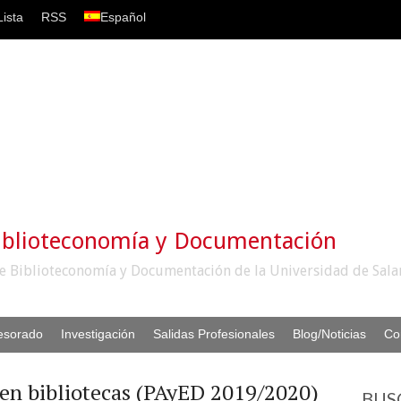
ista
RSS
Español
iblioteconomía y Documentación
e Biblioteconomía y Documentación de la Universidad de Sal
esorado
Investigación
Salidas Profesionales
Blog/Noticias
Co
en bibliotecas (PAyED 2019/2020)
BUS