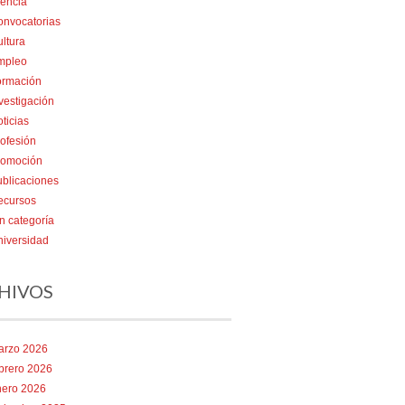
encia
onvocatorias
ltura
mpleo
ormación
vestigación
ticias
ofesión
romoción
blicaciones
ecursos
n categoría
iversidad
HIVOS
arzo 2026
brero 2026
nero 2026