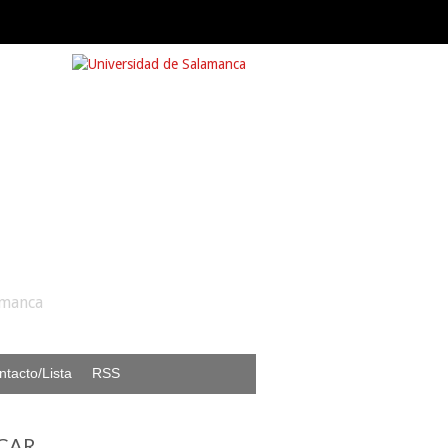
amanca
ntacto/Lista
RSS
CAR