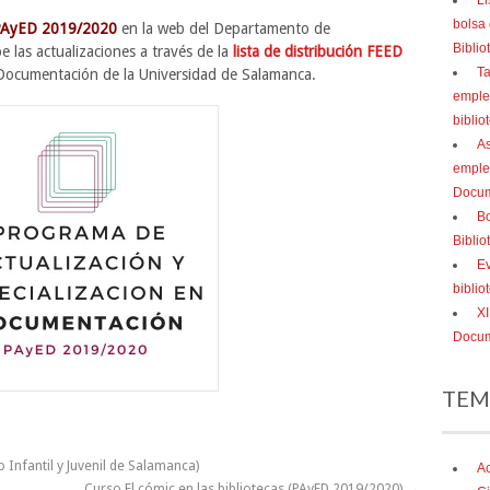
Li
bolsa
AyED 2019/2020
en la web del Departamento de
Bibli
 las actualizaciones a través de la
lista de distribución FEED
Ta
Documentación de la Universidad de Salamanca.
empleo
biblio
As
emple
Docum
Bo
Bibli
Ev
bibli
XI
Docum
TEM
o Infantil y Juvenil de Salamanca)
Ac
Curso El cómic en las bibliotecas (PAyED 2019/2020)
→