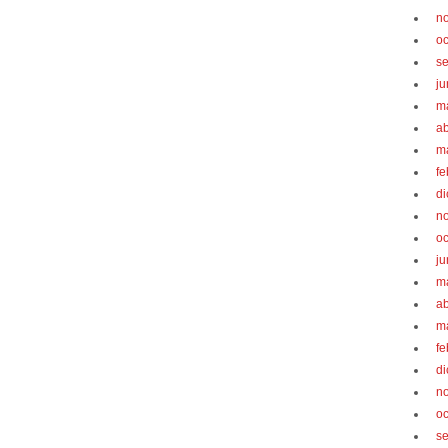
n
oc
s
ju
m
ab
m
fe
d
n
oc
ju
m
ab
m
fe
d
n
oc
s