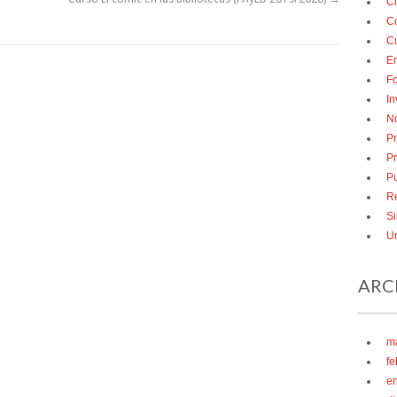
Ci
C
Cu
E
F
In
No
Pr
P
Pu
R
Si
Un
ARC
m
fe
e