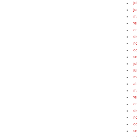
ju
ju
m
fe
e
d
n
oc
s
ju
ju
m
ab
m
fe
e
d
n
oc
s