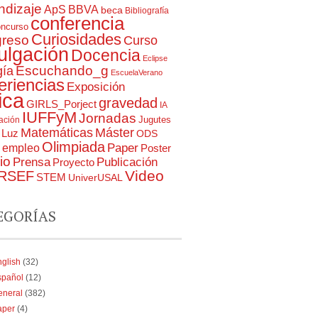
ndizaje
ApS
BBVA
beca
Bibliografía
conferencia
oncurso
Curiosidades
reso
Curso
ulgación
Docencia
Eclipse
Escuchando_g
gía
EscuelaVerano
eriencias
Exposición
ica
gravedad
GIRLS_Porject
IA
IUFFyM
Jornadas
Jugutes
gación
Matemáticas
Máster
Luz
ODS
Olimpiada
Paper
a empleo
Poster
io
Prensa
Publicación
Proyecto
RSEF
Video
STEM
UniverUSAL
EGORÍAS
glish
(32)
spañol
(12)
eneral
(382)
aper
(4)