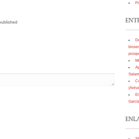
Po
ENT
published
De
biose
prosp
Mi
Ap
Sala
Co
(Aréva
El
Garcí
ENL
St