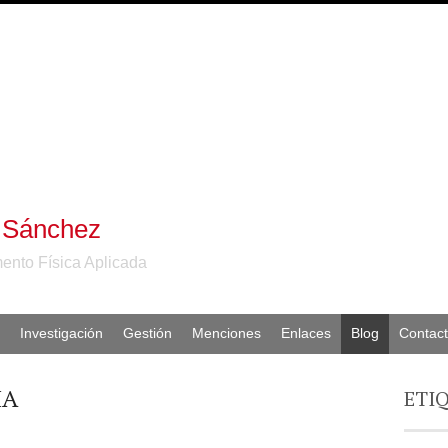
 Sánchez
ento Física Aplicada
Investigación
Gestión
Menciones
Enlaces
Blog
Contac
IA
ETI