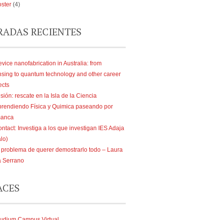
ster
(4)
RADAS RECIENTES
vice nanofabrication in Australia: from
nsing to quantum technology and other career
ects
sión: rescate en la Isla de la Ciencia
rendiendo Física y Quimica paseando por
manca
ntact: Investiga a los que investigan IES Adaja
lo)
 problema de querer demostrarlo todo – Laura
a Serrano
ACES
udium Campus Virtual