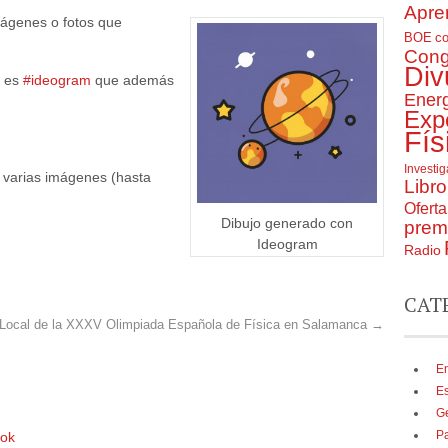
Apre
ágenes o fotos que
BOE
c
Cong
Div
s es
#ideogram
que además
Ener
Exp
Fís
Investi
 varias imágenes (hasta
Libro
Ofert
Dibujo generado con
prem
Ideogram
Radio
CAT
Local de la XXXV Olimpiada Española de Física en Salamanca
→
En
E
G
P
ook