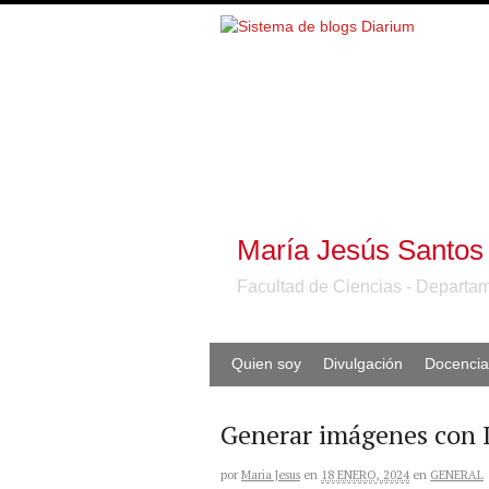
María Jesús Santos
Facultad de Ciencias - Departam
Quien soy
Divulgación
Docencia
Generar imágenes con 
por
Maria Jesus
en
18 ENERO, 2024
en
GENERAL