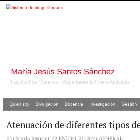
María Jesús Santos Sánchez
Facultad de Ciencias - Departamento Física Aplicada
Quien soy
Divulgación
Docencia
Investigación
Gestión
Atenuación de diferentes tipos d
por
Maria Jesus
en
22 ENERO, 2018
en
GENERAL