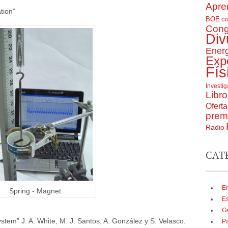
Apre
tion”
BOE
c
Cong
Div
Ener
Exp
Fís
Investi
Libro
Ofert
prem
Radio
CAT
En
Spring - Magnet
E
G
ystem” J. A. White, M. J. Santos, A. González y S. Velasco.
P