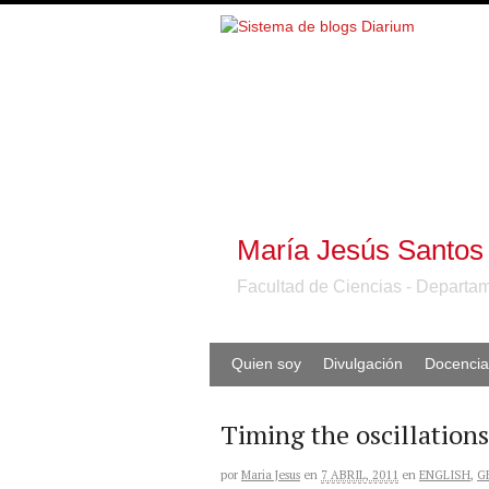
María Jesús Santos
Facultad de Ciencias - Departam
Quien soy
Divulgación
Docencia
Timing the oscillations
por
Maria Jesus
en
7 ABRIL, 2011
en
ENGLISH
,
G