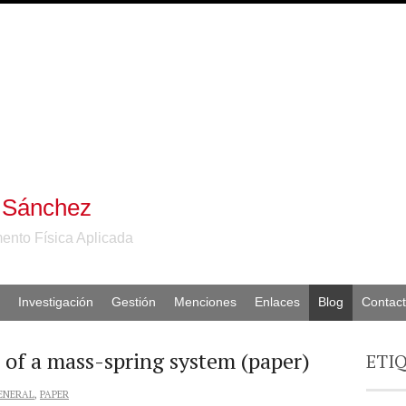
 Sánchez
ento Física Aplicada
Investigación
Gestión
Menciones
Enlaces
Blog
Contac
 of a mass-spring system (paper)
ETI
ENERAL
,
PAPER