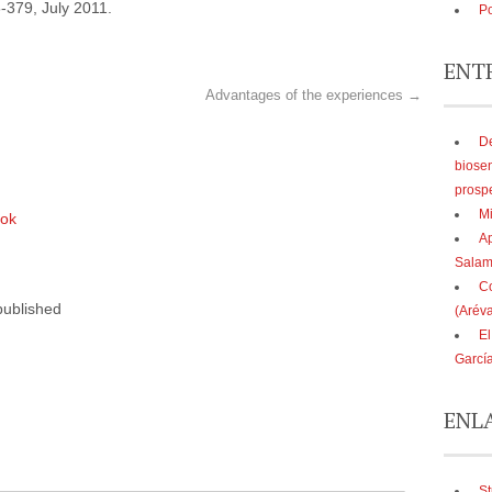
8-379, July 2011.
Po
ENT
Advantages of the experiences
→
De
biose
prosp
Mi
ook
Ap
Sala
Co
published
(Aréva
El
Garcí
ENL
St