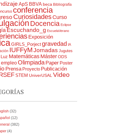
ndizaje
ApS
BBVA
beca
Bibliografía
conferencia
oncurso
Curiosidades
reso
Curso
ulgación
Docencia
Eclipse
Escuchando_g
gía
EscuelaVerano
eriencias
Exposición
ica
gravedad
GIRLS_Porject
IA
IUFFyM
Jornadas
Jugutes
gación
Matemáticas
Máster
Luz
ODS
Olimpiada
Paper
a empleo
Poster
io
Prensa
Publicación
Proyecto
RSEF
Video
STEM
UniverUSAL
EGORÍAS
glish
(32)
spañol
(12)
eneral
(382)
aper
(4)