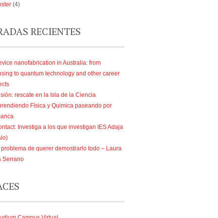
ster
(4)
RADAS RECIENTES
vice nanofabrication in Australia: from
nsing to quantum technology and other career
ects
sión: rescate en la Isla de la Ciencia
rendiendo Física y Quimica paseando por
manca
ntact: Investiga a los que investigan IES Adaja
lo)
 problema de querer demostrarlo todo – Laura
a Serrano
ACES
udium Campus Virtual