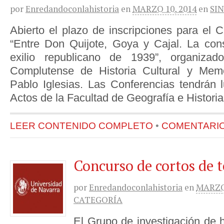
por
Enredandoconlahistoria
en
MARZO 10, 2014
en
SI
Abierto el plazo de inscripciones para el 
“Entre Don Quijote, Goya y Cajal. La const
exilio republicano de 1939”, organizad
Complutense de Historia Cultural y Mem
Pablo Iglesias. Las Conferencias tendrán 
Actos de la Facultad de Geografía e Histori
LEER CONTENIDO COMPLETO
•
COMENTARIOS
Concurso de cortos de 
por
Enredandoconlahistoria
en
MARZO 
CATEGORÍA
El Grupo de investigación de hi