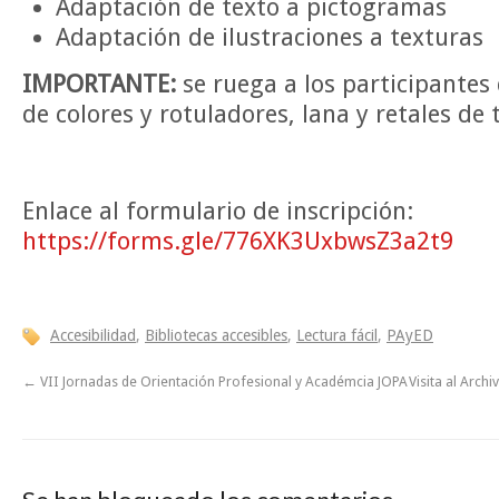
Adaptación de texto a pictogramas
Adaptación de ilustraciones a texturas
IMPORTANTE:
se ruega a los participantes 
de colores y rotuladores, lana y retales de t
Enlace al formulario de inscripción:
https://forms.gle/776XK3UxbwsZ3a2t9
Accesibilidad
,
Bibliotecas accesibles
,
Lectura fácil
,
PAyED
←
VII Jornadas de Orientación Profesional y Académcia JOPA
Visita al Arch