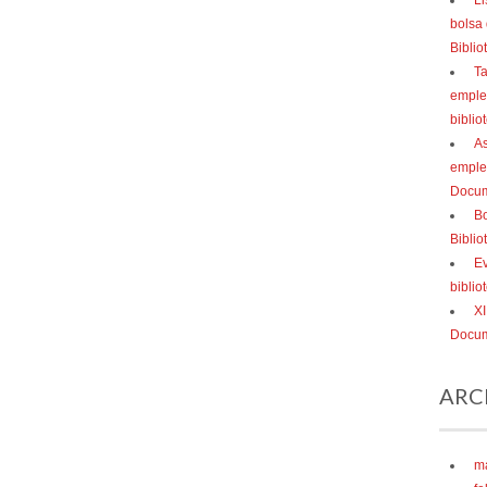
Li
bolsa
Bibli
Ta
empleo
biblio
As
emple
Docum
Bo
Bibli
Ev
bibli
XI
Docum
ARC
m