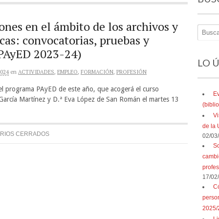
ones en el ámbito de los archivos y
ecas: convocatorias, pruebas y
 (PAyED 2023-24)
LO 
2024
en
ACTIVIDADES
,
EMPLEO
,
FORMACIÓN
,
PROFESIÓN
l programa PAyED de este año, que acogerá el curso
Ev
a García Martínez y D.ª Eva López de San Román el martes 13
(bibl
Vi
de la 
RIOS CERRADOS
02/03
So
cambio
profe
17/02
Có
perso
2025/