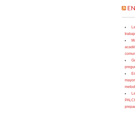
EN
La
trabaj
Ma
acadé
comuni
Gu
pregu
Es
mayor
metod
La
PALCI 
prepar