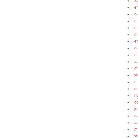
fe
e
d
n
oc
m
e
d
n
ab
m
fe
e
d
n
oc
ju
m
ab
m
fe