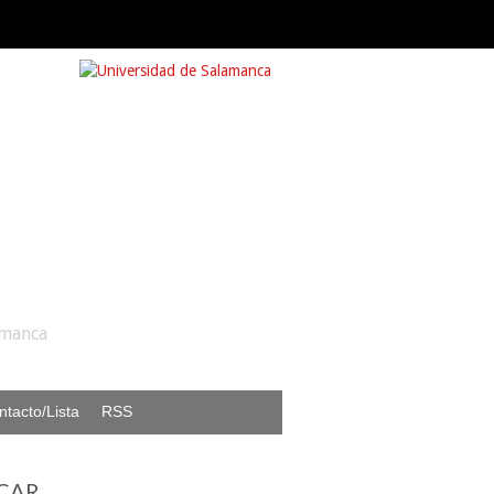
amanca
ntacto/Lista
RSS
CAR