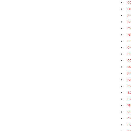
oc
s
ju
ju
m
fe
e
d
n
oc
s
ju
ju
m
ab
m
fe
e
d
n