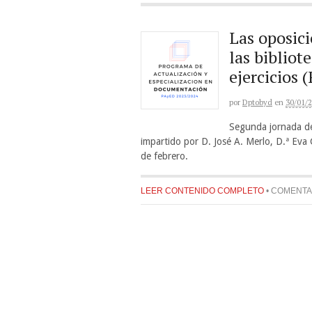
Las oposici
las bibliot
ejercicios
por
Dptobyd
en
30/01/
Segunda jornada de
impartido por D. José A. Merlo, D.ª Ev
de febrero.
LEER CONTENIDO COMPLETO
•
COMENTA