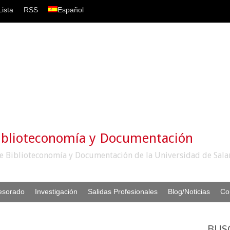
ista
RSS
Español
iblioteconomía y Documentación
e Biblioteconomía y Documentación de la Universidad de Sal
esorado
Investigación
Salidas Profesionales
Blog/Noticias
Co
BUS