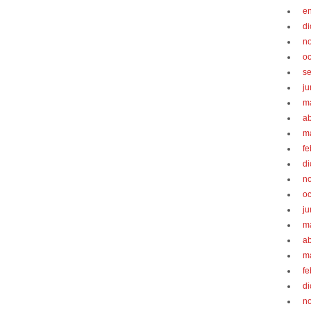
e
d
n
oc
s
ju
m
ab
m
fe
d
n
oc
ju
m
ab
m
fe
d
n