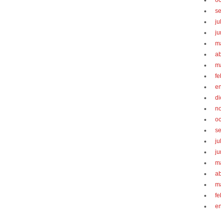
oc
s
ju
ju
m
ab
m
fe
e
d
n
oc
s
ju
ju
m
ab
m
fe
e