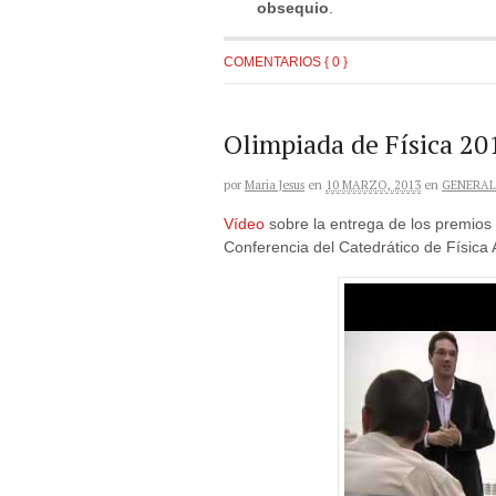
obsequio
.
COMENTARIOS { 0 }
Olimpiada de Física 20
por
Maria Jesus
en
10 MARZO, 2013
en
GENERAL
Vídeo
sobre la entrega de los premios
Conferencia del Catedrático de Física A