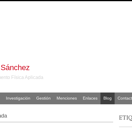
 Sánchez
ento Física Aplicada
Investigación
Gestión
Menciones
Enlaces
Blog
Contac
ada
ETI