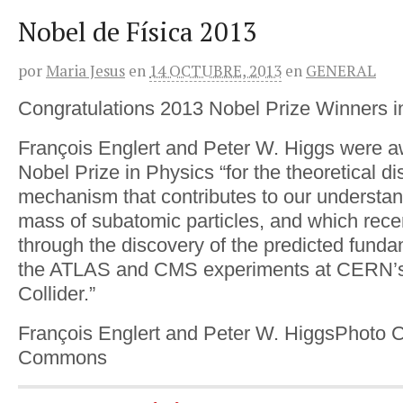
Nobel de Física 2013
por
Maria Jesus
en
14 OCTUBRE, 2013
en
GENERAL
Congratulations 2013 Nobel Prize Winners i
François Englert and Peter W. Higgs were 
Nobel Prize in Physics “for the theoretical di
mechanism that contributes to our understand
mass of subatomic particles, and which rece
through the discovery of the predicted fundam
the ATLAS and CMS experiments at CERN’
Collider.”
François Englert and Peter W. HiggsPhoto C
Commons