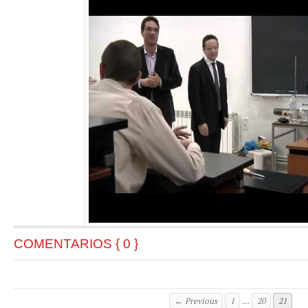
COMENTARIOS { 0 }
← Previous
1
…
20
21