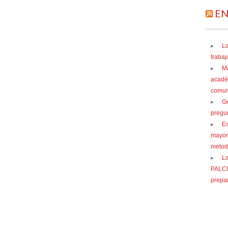
EN
La
trabaj
Ma
acadé
comuni
Gu
pregu
Es
mayor
metod
La
PALCI 
prepar