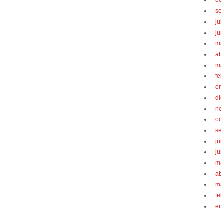
oc
s
ju
ju
m
ab
m
fe
e
d
n
oc
s
ju
ju
m
ab
m
fe
e