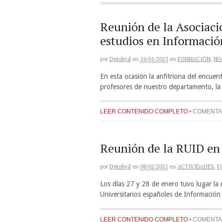
Reunión de la Asociaci
estudios en Informaci
por
Dptobyd
en
26/01/2023
en
FORMACIÓN
,
NO
En esta ocasión la anfitriona del encuen
profesores de nuestro departamento, la 
LEER CONTENIDO COMPLETO
•
COMENTA
Reunión de la RUID en 
por
Dptobyd
en
08/02/2022
en
ACTIVIDADES
,
F
Los días 27 y 28 de enero tuvo lugar la
Universitarios españoles de Informació
LEER CONTENIDO COMPLETO
•
COMENTA