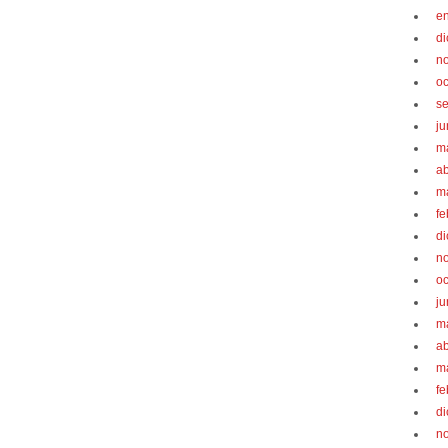
e
d
n
oc
s
ju
m
ab
m
fe
d
n
oc
ju
m
ab
m
fe
d
n