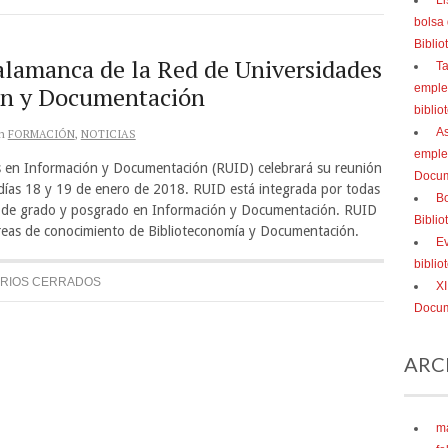
Li
bolsa
Bibli
lamanca de la Red de Universidades
Ta
ón y Documentación
empleo
biblio
As
n
FORMACIÓN
,
NOTICIAS
emple
s en Información y Documentación (RUID) celebrará su reunión
Docum
días 18 y 19 de enero de 2018. RUID está integrada por todas
Bo
os de grado y posgrado en Información y Documentación. RUID
Bibli
reas de conocimiento de Biblioteconomía y Documentación.
Ev
bibli
RIOS CERRADOS
XI
Docum
ARC
m