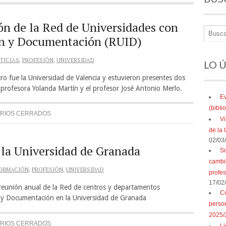
ón de la Red de Universidades con
ón y Documentación (RUID)
TICIAS
,
PROFESIÓN
,
UNIVERSIDAD
LO 
tro fue la Universidad de Valencia y estuvieron presentes dos
profesora Yolanda Martín y el profesor José Antonio Merlo.
Ev
(bibl
RIOS CERRADOS
Vi
de la 
02/03
la Universidad de Granada
So
cambio
ORMACIÓN
,
PROFESIÓN
,
UNIVERSIDAD
profe
17/02
 reunión anual de la Red de centros y departamentos
Có
n y Documentación en la Universidad de Granada
perso
2025/
RIOS CERRADOS