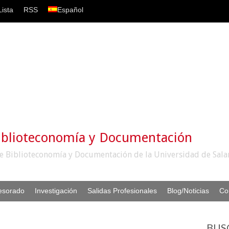
ista
RSS
Español
iblioteconomía y Documentación
e Biblioteconomía y Documentación de la Universidad de Sal
esorado
Investigación
Salidas Profesionales
Blog/Noticias
Co
BUS