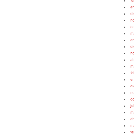
fe
e
d
n
oc
m
e
d
n
ab
m
fe
e
d
n
oc
ju
m
ab
m
fe