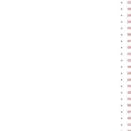
oc
s
ju
ju
m
fe
e
d
n
oc
s
ju
ju
m
ab
m
fe
e
d
n