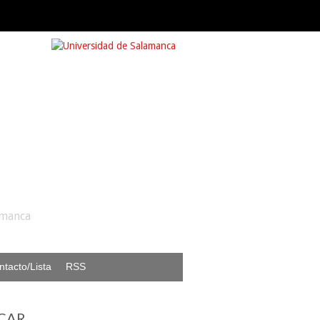
amanca
ntacto/Lista
RSS
CAR