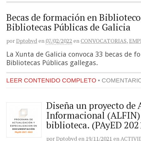
Becas de formación en Bibliotec
Bibliotecas Públicas de Galicia
por
Dptobyd
en
07/02/2022
en
CONVOCATORIAS
,
EMP
La Xunta de Galicia convoca 33 becas de f
Bibliotecas Públicas gallegas.
LEER CONTENIDO COMPLETO
•
COMENTARI
Diseña un proyecto de 
Informacional (ALFIN)
biblioteca. (PAyED 202
por
Dptobyd
en
19/11/2021
en
ACTIVI