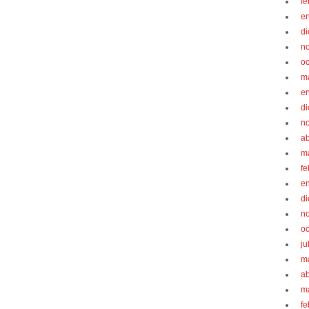
fe
e
d
n
oc
m
e
d
n
ab
m
fe
e
d
n
oc
ju
m
ab
m
fe