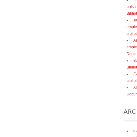
Li
bolsa
Bibli
Ta
empleo
biblio
As
emple
Docum
Bo
Bibli
Ev
bibli
XI
Docum
ARC
m