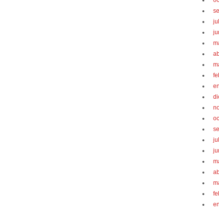
oc
s
ju
ju
m
ab
m
fe
e
d
n
oc
s
ju
ju
m
ab
m
fe
e