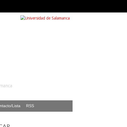
amanca
ntacto/Lista
RSS
CAR