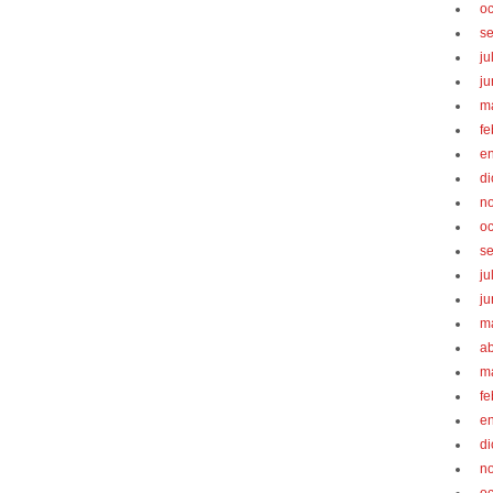
oc
s
ju
ju
m
fe
e
d
n
oc
s
ju
ju
m
ab
m
fe
e
d
n