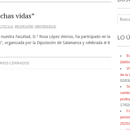
chas vidas”
OTICIAS
,
PROFESIÓN
,
UNIVERSIDAD
LO 
 nuestra Facultad, D.ª Rosa López Alonso, ha participado en la
”, organizada por la Diputación de Salamanca y celebrada el 8
Ev
(bibl
RIOS CERRADOS
Vi
de la 
02/03
So
cambio
profe
17/02
Có
perso
2025/