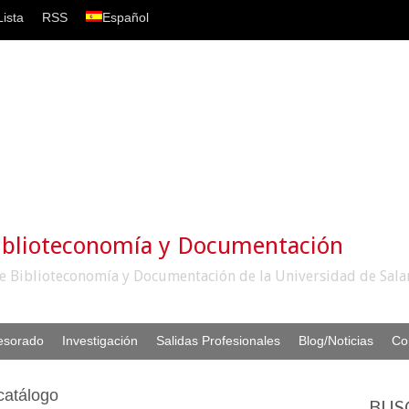
ista
RSS
Español
iblioteconomía y Documentación
e Biblioteconomía y Documentación de la Universidad de Sal
esorado
Investigación
Salidas Profesionales
Blog/Noticias
Co
catálogo
BUS