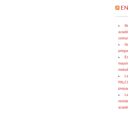
EN
Ma
acadé
comuni
Gu
pregu
Es
mayor
metod
La
PALCI 
prepar
La
revist
acadé