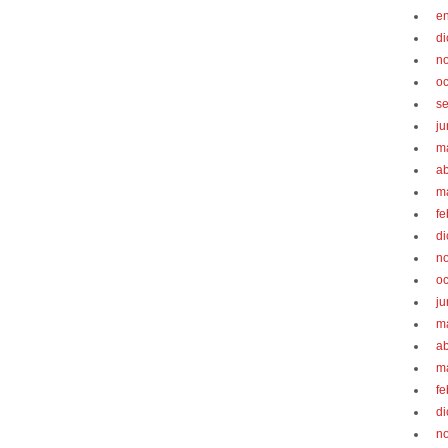
e
d
n
oc
s
ju
m
ab
m
fe
d
n
oc
ju
m
ab
m
fe
d
n