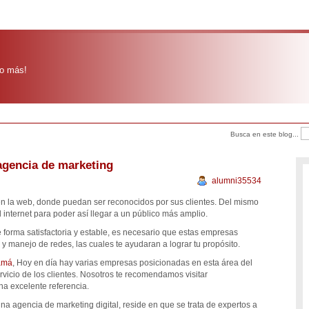
o más!
Busca en este blog...
agencia de marketing
alumni35534
n la web, donde puedan ser reconocidos por sus clientes. Del mismo
internet para poder así llegar a un público más amplio.
 forma satisfactoria y estable, es necesario que estas empresas
 manejo de redes, las cuales te ayudaran a lograr tu propósito.
namá
, Hoy en día hay varias empresas posicionadas en esta área del
vicio de los clientes. Nosotros te recomendamos visitar
na excelente referencia.
una agencia de marketing digital, reside en que se trata de expertos a