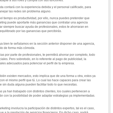
dapte a sus roles y cumpla con sus funciones.
sta contará con la experiencia debida y el personal calificado, para
 manejar las redes sin problema alguno.
el tiempo es productividad, por ello, nunca puedes pretender que
keting puede aportarte más ganancias que contratar una agencia
ar siempre buscar ayuda de profesionales, estos te ahorraran en
 equilibrado por las ganancias que percibirás.
a bien te señalamos en la sección anterior disponer de una agencia,
esto de forma más cómoda.
as por parte de profesionales, te permitirá ahorrar por completo, todo
ociales. Pero sobretodo, en lo referente al pago de publicidad, la
les adecuados para potenciar el perfil de tu empresa.
ambién existen mercados, esto implica que de una forma u otra, estos ya
n el mismo perfil que tú. Lo cual las hace capaces para crear las
 sin duda alguna pueden facilitar todo lo que necesitas.
s ya han trabajado con distintos clientes, los cuales pertenecen a
rán con la posibilidad de poder adaptar estrategias ya implementadas.
eting involucra la participación de distintos expertos, tal es el caso,
 a la prestación de servicios financieros. En dicho caso, podrá