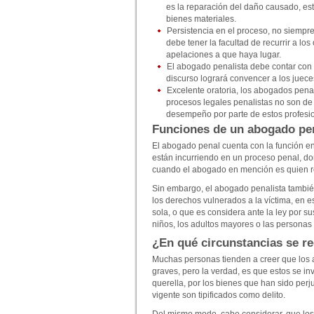
es la reparación del daño causado, es
bienes materiales.
Persistencia en el proceso, no siempre
debe tener la facultad de recurrir a lo
apelaciones a que haya lugar.
El abogado penalista debe contar con 
discurso logrará convencer a los jueces
Excelente oratoria, los abogados pena
procesos legales penalistas no son de c
desempeño por parte de estos profesio
Funciones de un abogado pen
El abogado penal cuenta con la función e
están incurriendo en un proceso penal, do
cuando el abogado en mención es quien re
Sin embargo, el abogado penalista también
los derechos vulnerados a la víctima, en 
sola, o que es considera ante la ley por s
niños, los adultos mayores o las personas
¿En qué circunstancias se r
Muchas personas tienden a creer que los 
graves, pero la verdad, es que estos se in
querella, por los bienes que han sido perju
vigente son tipificados como delito.
Del mismo modo, cabe considerar, que los