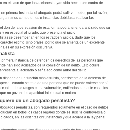
to en el caso de que las acciones hayan sido hechas en contra de
 en primera instancia el abogado podrá salir vencedor, por tal razón,
s organismos competentes o instancias debidas a realizar las
el don de la persuasión de esta forma podrá tener garantizado que su
 y en especial al jurado, que presencia el juicio.
listas se desempeñan en los estrados y juicios, dado que los
arácter escrito, sino orales, por lo que se amerita de un excelente
nales en su expresión discursiva.
alista
n primera instancia de defender los derechos de las personas que
nde han sido acusados de la comisión de un delito. Esto ocurre,
presenta al acusado o señalado como autor del delito.
 dispone de un función más altruista, consistente en la defensa de
especial, cuando se trata de una persona que no puede valerse por sí
us cualidades o rasgos como vulnerable, entiéndase en este caso, los
 que no gozan de capacidad intelectual o motora.
equiere de un abogado penalista?
abogados penalistas, son requeridos solamente en el caso de delitos
volucran en todos los casos legales donde se suscite controversia o
dicados, en las distintas circunstancias y que acorde a la ley penal
 abogados penalistas disponen de una serie de facultades para