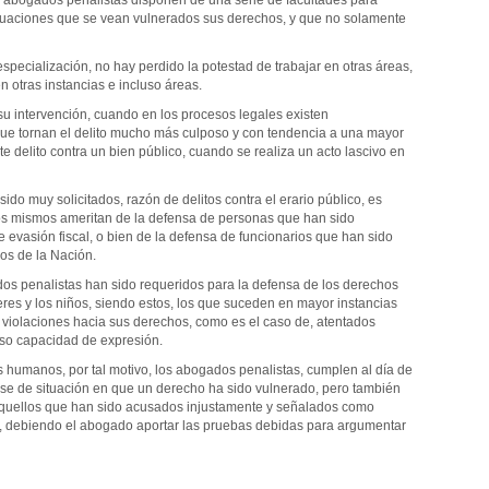
ituaciones que se vean vulnerados sus derechos, y que no solamente
pecialización, no hay perdido la potestad de trabajar en otras áreas,
n otras instancias e incluso áreas.
u intervención, cuando en los procesos legales existen
ue tornan el delito mucho más culposo y con tendencia a una mayor
 delito contra un bien público, cuando se realiza un acto lascivo en
do muy solicitados, razón de delitos contra el erario público, es
 los mismos ameritan de la defensa de personas que han sido
 evasión fiscal, o bien de la defensa de funcionarios que han sido
os de la Nación.
os penalistas han sido requeridos para la defensa de los derechos
res y los niños, siendo estos, los que suceden en mayor instancias
 violaciones hacia sus derechos, como es el caso de, atentados
luso capacidad de expresión.
 humanos, por tal motivo, los abogados penalistas, cumplen al día de
ase de situación en que un derecho ha sido vulnerado, pero también
aquellos que han sido acusados injustamente y señalados como
, debiendo el abogado aportar las pruebas debidas para argumentar