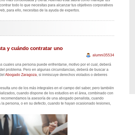
ucho más consolidada y cierta. Además esta sabrá cómo manejar tus
ontrar todo lo que necesitas para alcanzar tus objetivos corporativos
web, para ello, necesitas de la ayuda de expertos.
ta y cuándo contratar uno
alumni35534
 las cuales una persona puede enfrentarse, motivo por el cual, deberá
ir del problema. Pero en algunas circunstancias, deberá de buscar a
 del
Abogado Zaragoza
, si inmiscuye derechos violados o deberes
 resulta uno de los más integrales en el campo del saber, pero también
alizados, cuando dispone de los estudios en el área, combinado con
s te recomendamos la asesoría de una abogado penalista, cuando
a la persona, o en su defecto, cuando te hayan ocasionado lesiones,