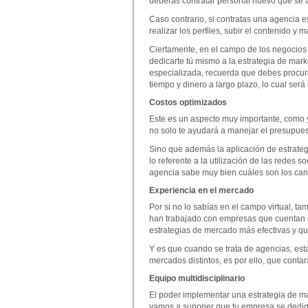
deberás contratar personal nuevo que se a
Caso contrario, si contratas una agencia e
realizar los perfiles, subir el contenido y
Ciertamente, en el campo de los negocios 
dedicarte tú mismo a la estrategia de mar
especializada, recuerda que debes procur
tiempo y dinero a largo plazo, lo cual será
Costos optimizados
Este es un aspecto muy importante, como y
no solo te ayudará a manejar el presupu
Sino que además la aplicación de estrategi
lo referente a la utilización de las redes s
agencia sabe muy bien cuáles son los cana
Experiencia en el mercado
Por si no lo sabías en el campo virtual, t
han trabajado con empresas que cuentan co
estrategias de mercado más efectivas y que
Y es que cuando se trata de agencias, esta
mercados distintos, es por ello, que conta
Equipo multidisciplinario
El poder implementar una estrategia de mark
vamos a suponer que tu empresa se dedique