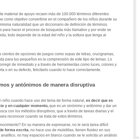
ste material de apoyo recaen más de 100.000 términos diferentes
iene como objetivo convertirse en el compañero de los niños durante su
 misma naturalidad que un diccionario de definición de términos.
s para hacer el proceso de búsqueda más llamativo y por ende se
a, todo depende de la edad del niño y la soltura que tenga al
s cientos de opciones de juegos como sopas de letras, crucigramas,
da para tus pequeños es la comprensión de este tipo de temas. Lo
orregir de inmediato y a través de herramientas como luces, colores y
rta o en su defecto, felicitarlo cuando lo hace correctamente.
imos y antónimos de manera disruptiva
n niño cuando hace uso del tema de forma natural,
es decir que es
ste y en cualquier momento,
que es un sinónimo y antónimo y dar un
usca con los métodos disruptivos, que a través de tareas diarias y el
ra reconocer cuando se trata de estos términos.
nocimiento? En su manera de expresarse, no le será tarea difícil
de forma escrita
, no hace uso de muletillas, tienen fluidez en sus
nalítico, no hay espacios en blanco cuando se le solicita un análisis