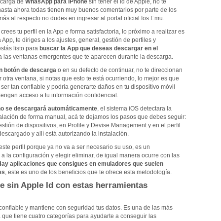
scarga de
WhasApp para iPhone
sin tener el Id de Apple, no te
hasta ahora todas tienen muy buenos comentarios por parte de los
ás al respecto no dudes en ingresar al portal oficial Ios Emu.
ees tu perfil en la App e forma satisfactoria, lo próximo a realizar es
a App, te diriges a los ajustes, general, gestión de perfiles y
stás listo para
buscar la App que deseas descargar en el
a a las ventanas emergentes que te aparecen durante la descarga.
un botón de descarga
o en su defecto de continuar, no te direccionan
ir otra ventana, si notas que esto te está ocurriendo, lo mejor es que
 ser tan confiable y podría generarte daños en tu dispositivo móvil
tengan acceso a tu información confidencial.
o se descargará automáticamente
, el sistema iOS detectara la
stalación de forma manual, acá te dejamos los pasos que debes seguir:
gestión de dispositivos, en Profile y Devise Management y en el perfil
escargado y allí está autorizando la instalación.
ste perfil porque ya no va a ser necesario su uso, es un
a la configuración y elegir eliminar, de igual manera ocurre con las
Hay aplicaciones que consigues en emuladores que suelen
es
, este es uno de los beneficios que te ofrece esta metodología.
e sin Apple Id con estas herramientas
 confiable y mantiene con seguridad tus datos. Es una de las más
 que tiene cuatro categorías para ayudarte a conseguir las