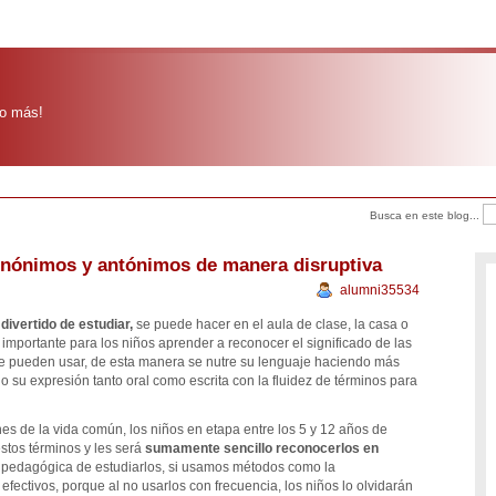
o más!
Busca en este blog...
inónimos y antónimos de manera disruptiva
alumni35534
ivertido de estudiar,
se puede hacer en el aula de clase, la casa o
s importante para los niños aprender a reconocer el significado de las
 se pueden usar, de esta manera se nutre su lenguaje haciendo más
 su expresión tanto oral como escrita con la fluidez de términos para
es de la vida común, los niños en etapa entre los 5 y 12 años de
stos términos y les será
sumamente sencillo reconocerlos en
s pedagógica de estudiarlos, si usamos métodos como la
efectivos, porque al no usarlos con frecuencia, los niños lo olvidarán