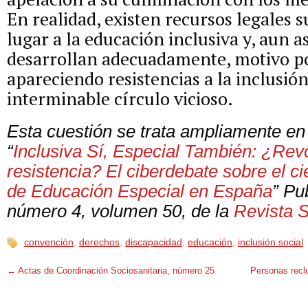
En realidad, existen recursos legales s
lugar a la educación inclusiva y, aun as
desarrollan adecuadamente, motivo po
apareciendo resistencias a la inclusió
interminable círculo vicioso.
Esta cuestión se trata ampliamente en 
“
Inclusiva Sí, Especial También: ¿Rev
resistencia?
El ciberdebate sobre el ci
de Educación Especial en España
” Pu
número 4, volumen 50, de la
Revista S
convención
,
derechos
,
discapacidad
,
educación
,
inclusión social
←
Actas de Coordinación Sociosanitaria, número 25
Personas recl