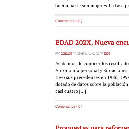
buena parte son mujeres. La tasa p
Comentarios { 0 }
EDAD 202X. Nueva encue
por
ahueteg
en
24 ABRIL, 2022
en
Blog
Acabamos de conocer los resultados
Autonomía personal y Situaciones 
tuvo sus precedentes en 1986, 1999
dotado de datos sobre la población
casi cuatro […]
Comentarios { 0 }
Propuestas para reforzar