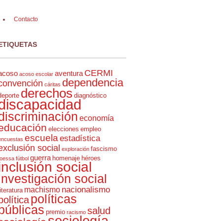
Contacto
ETIQUETAS
CERMI
acoso
aventura
acoso escolar
dependencia
convención
cáritas
derechos
deporte
diagnóstico
discapacidad
discriminación
economía
educación
elecciones
empleo
escuela
estadística
encuestas
exclusión social
fascismo
exploración
guerra
homenaje
héroes
foessa
fútbol
inclusión social
investigación social
nacionalismo
machismo
literatura
políticas
política
públicas
salud
premio
racismo
sociología