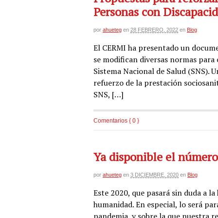
Personas con Discapaci
por
ahueteg
en
28 FEBRERO, 2022
en
Blog
El CERMI ha presentado un documen
se modifican diversas normas para c
Sistema Nacional de Salud (SNS). Un
refuerzo de la prestación sociosani
SNS, […]
Comentarios { 0 }
Ya disponible el número 
por
ahueteg
en
3 DICIEMBRE, 2020
en
Blog
Este 2020, que pasará sin duda a la
humanidad. En especial, lo será par
pandemia, y sobre la que nuestra r