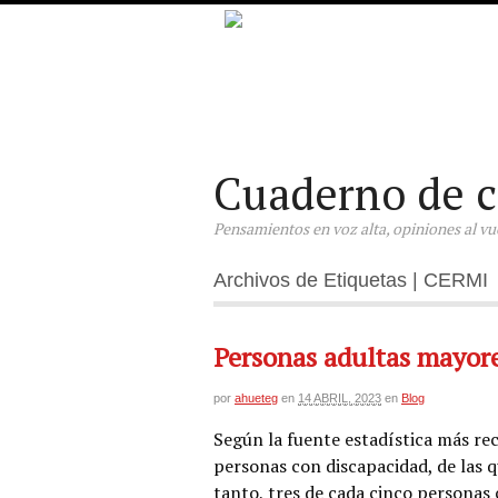
Cuaderno de c
Pensamientos en voz alta, opiniones al vuel
Archivos de Etiquetas | CERMI
Personas adultas mayor
por
ahueteg
en
14 ABRIL, 2023
en
Blog
Según la fuente estadística más rec
personas con discapacidad, de las 
tanto, tres de cada cinco personas