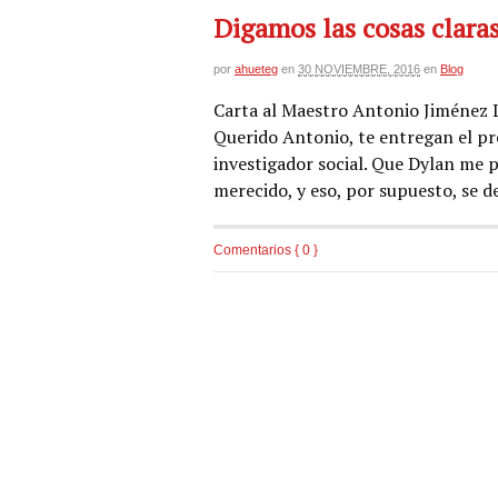
Digamos las cosas clara
por
ahueteg
en
30 NOVIEMBRE, 2016
en
Blog
Carta al Maestro Antonio Jiménez La
Querido Antonio, te entregan el p
investigador social. Que Dylan me p
merecido, y eso, por supuesto, se d
Comentarios { 0 }