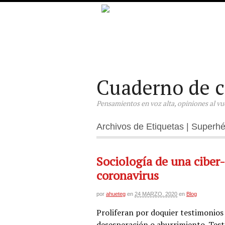
Cuaderno de c
Pensamientos en voz alta, opiniones al vuel
Archivos de Etiquetas | Superh
Sociología de una ciber-
coronavirus
por
ahueteg
en
24 MARZO, 2020
en
Blog
Proliferan por doquier testimonios
desesperación o aburrimiento. Test