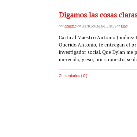
Digamos las cosas clara
por
ahueteg
en
30 NOVIEMBRE, 2016
en
Blog
Carta al Maestro Antonio Jiménez La
Querido Antonio, te entregan el p
investigador social. Que Dylan me p
merecido, y eso, por supuesto, se d
Comentarios { 0 }