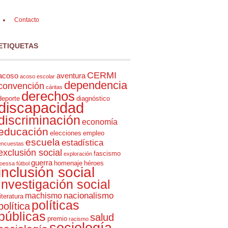
Contacto
ETIQUETAS
CERMI
acoso
aventura
acoso escolar
dependencia
convención
cáritas
derechos
deporte
diagnóstico
discapacidad
discriminación
economía
educación
elecciones
empleo
escuela
estadística
encuestas
exclusión social
fascismo
exploración
guerra
homenaje
héroes
foessa
fútbol
inclusión social
investigación social
nacionalismo
machismo
literatura
políticas
política
públicas
salud
premio
racismo
sociología