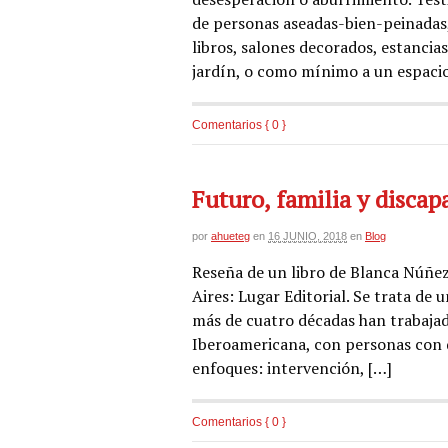
de personas aseadas-bien-peinadas,
libros, salones decorados, estancia
jardín, o como mínimo a un espacio
Comentarios { 0 }
Futuro, familia y discap
por
ahueteg
en
16 JUNIO, 2018
en
Blog
Reseña de un libro de Blanca Núñez,
Aires: Lugar Editorial. Se trata de
más de cuatro décadas han trabaja
Iberoamericana, con personas con di
enfoques: intervención, […]
Comentarios { 0 }