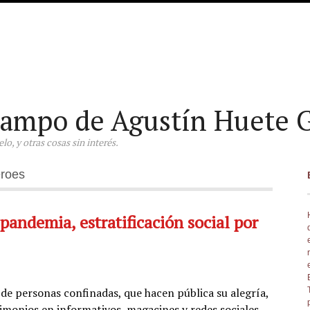
ampo de Agustín Huete G
o, y otras cosas sin interés.
éroes
pandemia, estratificación social por
 de personas confinadas, que hacen pública su alegría,
imonios en informativos, magacines y redes sociales,